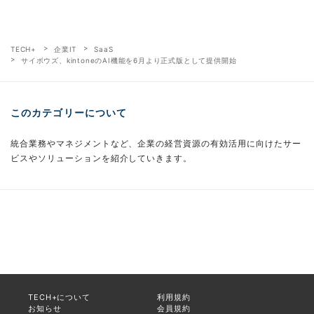
TECH+
企業IT
SaaS
サイボウズ、kintoneのAI機能を6月より正式版として提供開始
このカテゴリーについて
統合業務やマネジメントなど、企業の経営資源の有効活用に向けたサー
ビスやソリューションを紹介していきます。
TECH+について
利用規約
お知らせ
会員規約