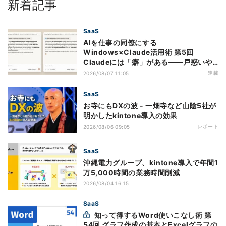
新着記事
SaaS
AIを仕事の同僚にする
Windows×Claude活用術 第5回
Claudeには「癖」がある――戸惑いや
すい7つの仕様
連載
2026/08/07 11:05
SaaS
お寺にもDXの波 - 一畑寺など山陰5社が
明かしたkintone導入の効果
レポート
2026/08/06 09:05
SaaS
沖縄電力グループ、kintone導入で年間1
万5,000時間の業務時間削減
2026/08/04 16:15
SaaS
知って得するWord使いこなし術 第
54回 グラフ作成の基本とExcelグラフの