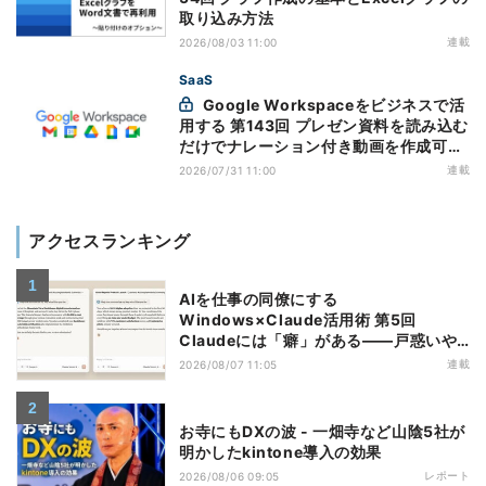
取り込み方法
連載
2026/08/03 11:00
SaaS
Google Workspaceをビジネスで活
用する 第143回 プレゼン資料を読み込む
だけでナレーション付き動画を作成可能
になった「Google Vids」
連載
2026/07/31 11:00
アクセスランキング
AIを仕事の同僚にする
Windows×Claude活用術 第5回
Claudeには「癖」がある――戸惑いや
すい7つの仕様
連載
2026/08/07 11:05
お寺にもDXの波 - 一畑寺など山陰5社が
明かしたkintone導入の効果
レポート
2026/08/06 09:05