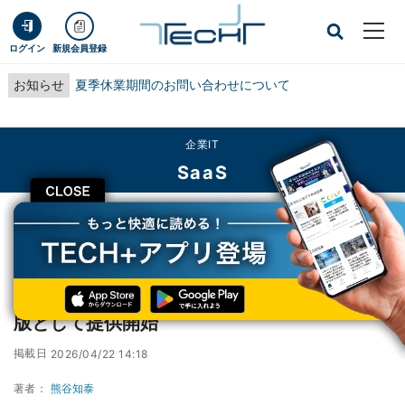
ログイン
新規会員登録
お知らせ
夏季休業期間のお問い合わせについて
企業IT
SaaS
CLOSE
TECH+
企業IT
SaaS
サイボウズ、kintoneのAI機能を6月より正式版として提供開始
サイボウズ、kintoneのAI機能を6月より正式
版として提供開始
掲載日
2026/04/22 14:18
著者：
熊谷知泰