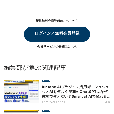
新規無料会員登録はこちらから
ログイン／無料会員登録
会員サービスの詳細は
こちら
編集部が選ぶ関連記事
SaaS
kintone AIプラグイン活用術 - シュシュ
ッとAIを使おう 第5回 ChatGPTはなぜ
業務で使えない？Smart at AIで変わる
kintone×生成AI活用
連載
2026/04/22 10:22
SaaS