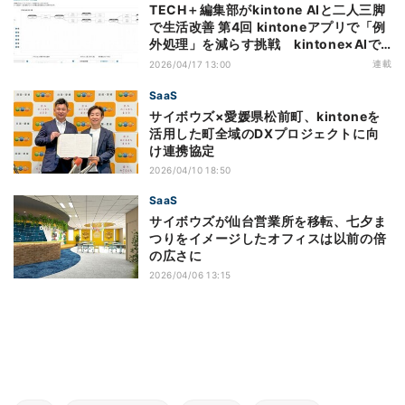
TECH＋編集部がkintone AIと二人三脚
で生活改善 第4回 kintoneアプリで「例
外処理」を減らす挑戦 kintone×AIで
ワークフローと体調を整理
連載
2026/04/17 13:00
SaaS
サイボウズ×愛媛県松前町、kintoneを
活用した町全域のDXプロジェクトに向
け連携協定
2026/04/10 18:50
SaaS
サイボウズが仙台営業所を移転、七夕ま
つりをイメージしたオフィスは以前の倍
の広さに
2026/04/06 13:15