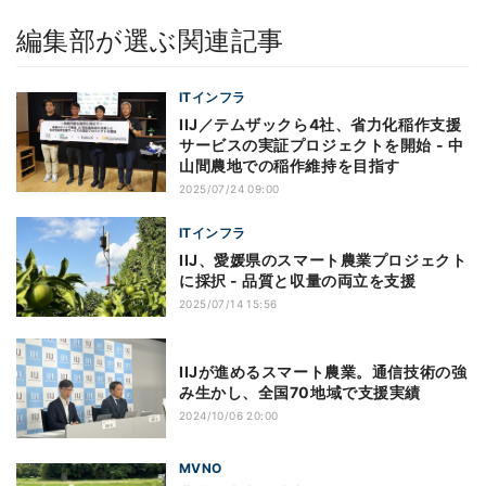
編集部が選ぶ関連記事
ITインフラ
IIJ／テムザックら4社、省力化稲作支援
サービスの実証プロジェクトを開始 - 中
山間農地での稲作維持を目指す
2025/07/24 09:00
ITインフラ
IIJ、愛媛県のスマート農業プロジェクト
に採択 - 品質と収量の両立を支援
2025/07/14 15:56
IIJが進めるスマート農業。通信技術の強
み生かし、全国70地域で支援実績
2024/10/06 20:00
MVNO