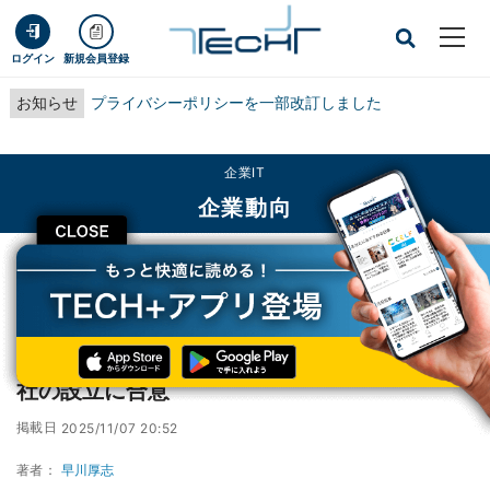
ログイン
新規会員登録
お知らせ
プライバシーポリシーを一部改訂しました
企業IT
企業動向
CLOSE
TECH+
企業IT
企業動向
IIJとソニー、スマート農業を推進する合弁会社の設立に合意
IIJとソニー、スマート農業を推進する合弁会
社の設立に合意
掲載日
2025/11/07 20:52
著者：
早川厚志