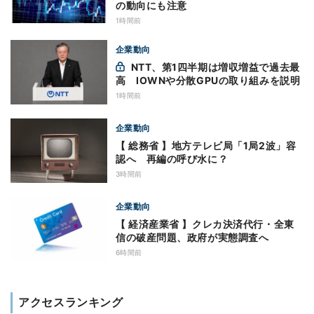
の動向にも注意
1時間前
企業動向
NTT、第1四半期は増収増益で過去最
高 IOWNや分散GPUの取り組みを説明
1時間前
企業動向
【 総務省 】地方テレビ局「1局2波」容
認へ 再編の呼び水に？
3時間前
企業動向
【 経済産業省 】クレカ決済代行・全東
信の破産問題、政府が実態調査へ
6時間前
アクセスランキング