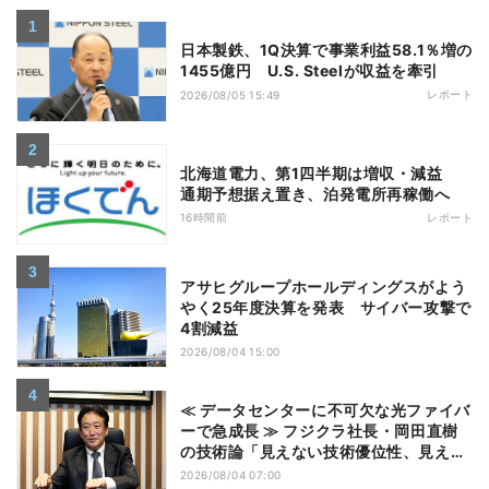
日本製鉄、1Q決算で事業利益58.1％増の
1455億円 U.S. Steelが収益を牽引
レポート
2026/08/05 15:49
北海道電力、第1四半期は増収・減益
通期予想据え置き、泊発電所再稼働へ
16時間前
レポート
アサヒグループホールディングスがよう
やく25年度決算を発表 サイバー攻撃で
4割減益
2026/08/04 15:00
≪ データセンターに不可欠な光ファイバ
ーで急成長 ≫ フジクラ社長・岡田直樹
の技術論「見えない技術優位性、見えな
い差別化でトップの座を！」
2026/08/04 07:00