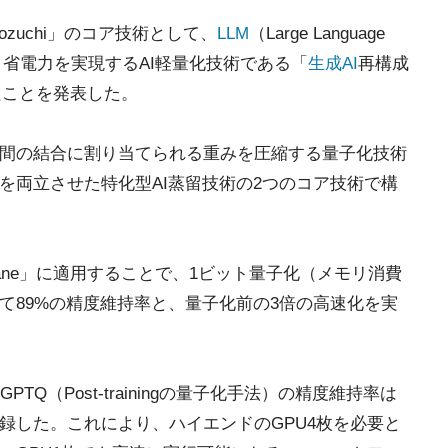
 Kozuchi」のコア技術として、
LLM
（Large Language
化と省電力を実現するAI軽量化技術である「
生成AI
再構成
したことを発表した。
ン間の結合に割り当てられる重みを圧縮する量子化技術
を両立させた特化型AI蒸留技術の2つのコア技術で構
ane」に適用することで、1ビット量子化（メモリ消費
て89%の精度維持率と、量子化前の3倍の高速化を実
Q（Post-trainingの量子化手法）の精度維持率は
録した。これにより、ハイエンドのGPU4枚を必要と