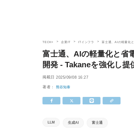
TECH+
企業IT
ITインフラ
富士通、AIの軽量化と
富士通、AIの軽量化と省
開発 - Takaneを強化し提
掲載日
2025/09/08 16:27
著者：
熊谷知泰
LLM
生成AI
富士通