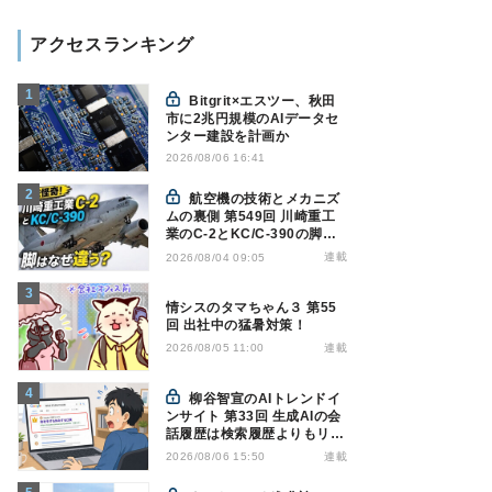
アクセスランキング
Bitgrit×エスツー、秋田
市に2兆円規模のAIデータセ
ンター建設を計画か
2026/08/06 16:41
航空機の技術とメカニズ
ムの裏側 第549回 川崎重工
業のC-2とKC/C-390の脚は
なぜ違う? - 降着装置は複雑
連載
2026/08/04 09:05
怪奇(5)|軍用輸送機(10)
情シスのタマちゃん３ 第55
回 出社中の猛暑対策！
連載
2026/08/05 11:00
柳谷智宣のAIトレンドイ
ンサイト 第33回 生成AIの会
話履歴は検索履歴よりもリス
キー？今のうちに情報漏洩対
連載
2026/08/06 15:50
策を万全にしておこう