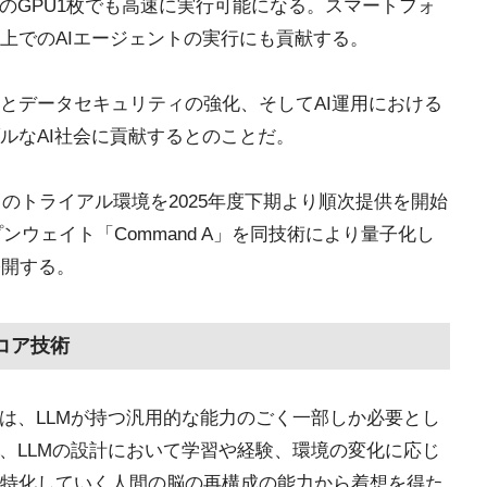
のGPU1枚でも高速に実行可能になる。スマートフォ
上でのAIエージェントの実行にも貢献する。
とデータセキュリティの強化、そしてAI運用における
ルなAI社会に貢献するとのことだ。
」のトライアル環境を2025年度下期より順次提供を開始
プンウェイト「Command A」を同技術により量子化し
次公開する。
コア技術
くは、LLMが持つ汎用的な能力のごく一部しか必要とし
は、LLMの設計において学習や経験、環境の変化に応じ
特化していく人間の脳の再構成の能力から着想を得た