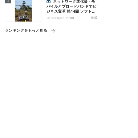
ネットワーク進化論 - モ
バイルとブロードバンドでビ
ジネス変革 第44回 ソフトバ
ンクが「HAPS」のプレ商用
連載
2026/08/06 11:00
サービス開始を表明、本格的
な商用展開のめどは
ランキングをもっと見る