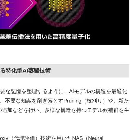
る特化型AI蒸留技術
要な記憶を整理するように、AIモデルの構造を最適化
不要な知識を削ぎ落とすPruning（枝刈り）や、新た
ロックの追加などを行い、多様な構造を持つモデル候補群を生
y（代理評価）技術を用いたNAS（Neural