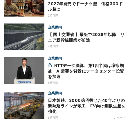
2027年発売でドーナツ型、価格300ド
ル超に
2時間前
企業動向
【 国土交通省 】最短で2036年以降 リ
ニア新幹線開業が前進
4時間前
企業動向
NTTデータ決算、第1四半期は増収増
益 AI需要を背景にデータセンター投資
を加速
5時間前
企業動向
日本製鉄、3000億円投じた40年ぶりの
新熱延ラインが竣工 EV向け鋼板生産を
強化
6時間前
レポート