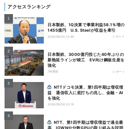
アクセスランキング
日本製鉄、1Q決算で事業利益58.1％増の
1455億円 U.S. Steelが収益を牽引
レポート
2026/08/05 15:49
日本製鉄、3000億円投じた40年ぶりの
新熱延ラインが竣工 EV向け鋼板生産を
強化
7時間前
レポート
NTTドコモ決算、第1四半期は増収増
益 通信収入に底打ちの兆し、金融・AI
を強化
2026/08/06 20:19
NTT、第1四半期は増収増益で過去最
高 IOWNや分散GPUの取り組みを説明