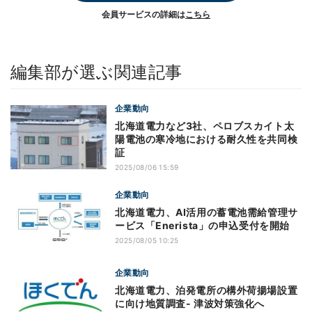
会員サービスの詳細は
こちら
編集部が選ぶ関連記事
企業動向
北海道電力など3社、ペロブスカイト太
陽電池の寒冷地における耐久性を共同検
証
2025/08/06 15:59
企業動向
北海道電力、AI活用の蓄電池需給管理サ
ービス「Enerista」の申込受付を開始
2025/08/05 10:25
企業動向
北海道電力、泊発電所の構外荷揚場設置
に向け地質調査- 津波対策強化へ