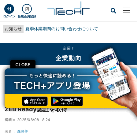
ログイン
新規会員登録
お知らせ
夏季休業期間のお問い合わせについて
企業IT
企業動向
CLOSE
TECH+
企業IT
企業動向
北海道電力、改修予定の2件の物件についてZEB Ready認証を取得
北海道電力、改修予定の2件の物件について
ZEB Ready認証を取得
掲載日
2025/08/08 18:24
著者：
森歩美