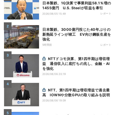
日本製鉄、1Q決算で事業利益58.1％増の
1455億円 U.S. Steelが収益を牽引
レポート
2026/08/05 15:49
日本製鉄、3000億円投じた40年ぶりの
新熱延ラインが竣工 EV向け鋼板生産を
強化
5時間前
レポート
NTTドコモ決算、第1四半期は増収増
益 通信収入に底打ちの兆し、金融・AI
を強化
2026/08/06 20:19
NTT、第1四半期は増収増益で過去最
高 IOWNや分散GPUの取り組みを説明
2026/08/06 19:09