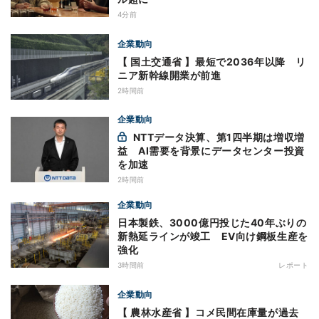
4分前
企業動向
【 国土交通省 】最短で2036年以降 リ
ニア新幹線開業が前進
2時間前
企業動向
NTTデータ決算、第1四半期は増収増
益 AI需要を背景にデータセンター投資
を加速
2時間前
企業動向
日本製鉄、3000億円投じた40年ぶりの
新熱延ラインが竣工 EV向け鋼板生産を
強化
3時間前
レポート
企業動向
【 農林水産省 】コメ民間在庫量が過去