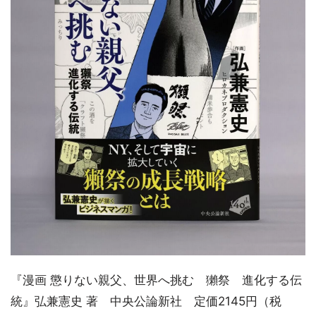
『漫画 懲りない親父、世界へ挑む 獺祭 進化する伝
統』弘兼憲史 著 中央公論新社 定価2145円（税