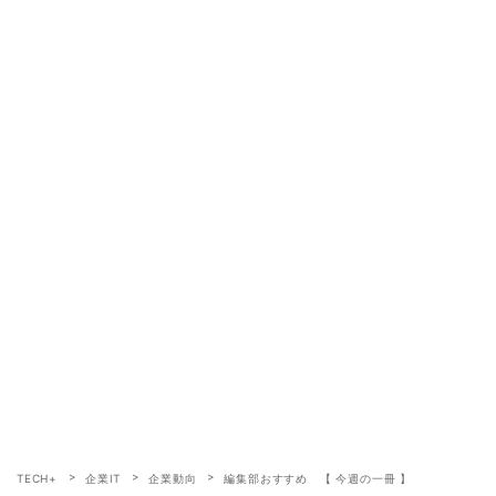
TECH+
企業IT
企業動向
編集部おすすめ 【 今週の一冊 】