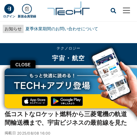
ログイン
新規会員登録
お知らせ
夏季休業期間のお問い合わせについて
テクノロジー
宇宙・航空
CLOSE
TECH+
テクノロジー
宇宙・航空
低コストなロケット燃料から三菱電機の軌道間輸送機まで、宇宙ビジネスの最前
線を見た
レポート
低コストなロケット燃料から三菱電機の軌道
間輸送機まで、宇宙ビジネスの最前線を見た
掲載日
2025/08/08 16:00