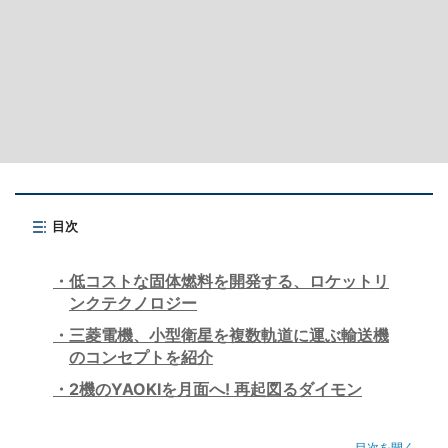
目次
低コストな固体燃料を開発する、ロケットリ
ンクテクノロジー
三菱電機、小型衛星を複数軌道に運ぶ輸送機
のコンセプトを紹介
2機のYAOKIを月面へ! 再起図るダイモン
目次を開く