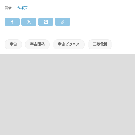
著者：
大塚実
宇宙
宇宙開発
宇宙ビジネス
三菱電機