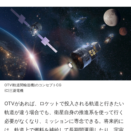
OTV(軌道間輸送機)のコンセプトCG
(C)三菱電機
OTVがあれば、ロケットで投入される軌道と行きたい
軌道が違う場合でも、衛星自身の推進系を使って行く
必要がなくなり、ミッションに専念できる。将来的に
は、軌道上で燃料を補給して長期間運用したり、宇宙