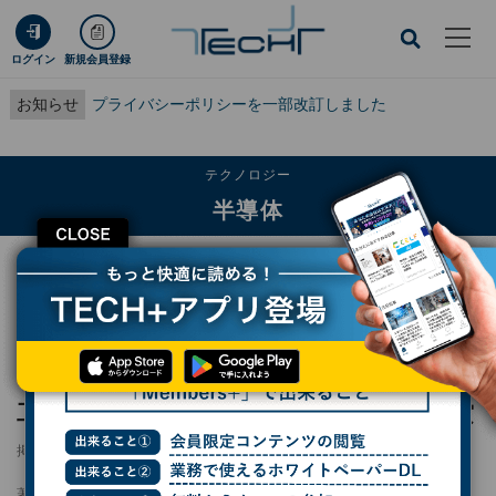
ログイン
新規会員登録
お知らせ
プライバシーポリシーを一部改訂しました
テクノロジー
半導体
CLOSE
TECH+
テクノロジー
半導体
キヤノンの半導体成膜装置「Adastra」、機械工業デザイン賞 IDEAの経済産業
大臣賞を受賞
キヤノンの半導体成膜装置「Adastra」、機械
工業デザイン賞 IDEAの経済産業大臣賞を受賞
掲載日
更新日
2025/07/16 17:21
2025/07/17 14:38
著者：
小林行雄