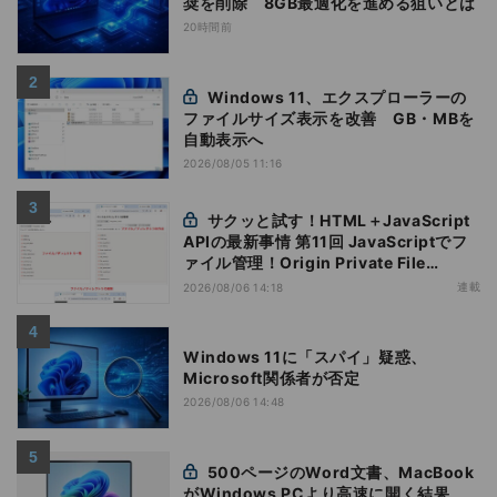
奨を削除 8GB最適化を進める狙いとは
20時間前
Windows 11、エクスプローラーの
ファイルサイズ表示を改善 GB・MBを
自動表示へ
2026/08/05 11:16
サクッと試す！HTML＋JavaScript
APIの最新事情 第11回 JavaScriptでフ
ァイル管理！Origin Private File
Systemを活用する
連載
2026/08/06 14:18
Windows 11に「スパイ」疑惑、
Microsoft関係者が否定
2026/08/06 14:48
500ページのWord文書、MacBook
がWindows PCより高速に開く結果