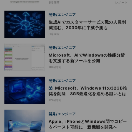
神話への賛否
3時間前
レポート
開発/エンジニア
生成AIでカスタマーサービス職の人員削
減進む、2030年に半減予測も
8時間前
開発/エンジニア
Microsoft、AIでWindowsの性能分析
を支援する新ツールを公開
10時間前
開発/エンジニア
Microsoft、Windows 11の32GB推
奨を削除 8GB最適化を進める狙いとは
12時間前
開発/エンジニア
Apple、iPhoneとWindows間でコピー
＆ペースト可能に 新機能を開発へ