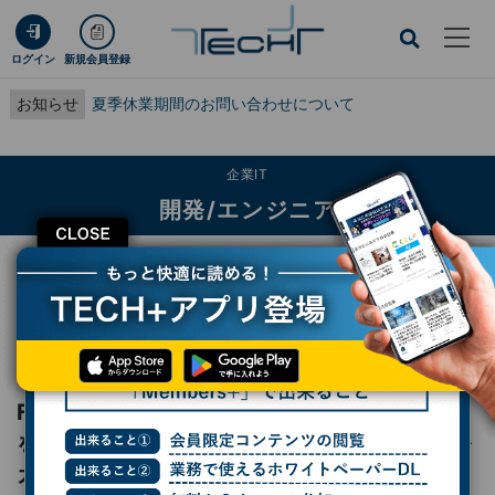
ログイン
新規会員登録
お知らせ
夏季休業期間のお問い合わせについて
企業IT
開発/エンジニア
CLOSE
TECH+
企業IT
開発/エンジニア
Firefox Nightlyにブラウザ上でローカルLLMを活用する試験機能 - Shift＋Alt
でリンク先をカード表示
レポート
Firefox Nightlyにブラウザ上でローカルLLM
を活用する試験機能 - Shift＋Altでリンク先を
カード表示