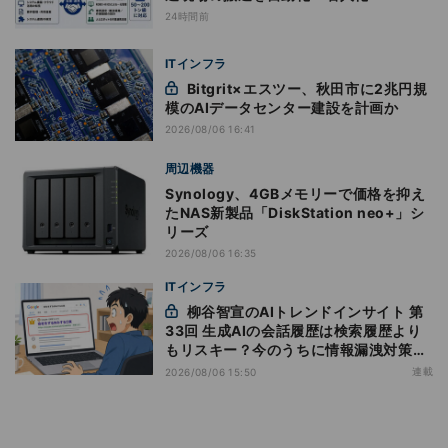
24時間前
ITインフラ
Bitgrit×エスツー、秋田市に2兆円規
模のAIデータセンター建設を計画か
2026/08/06 16:41
周辺機器
Synology、4GBメモリーで価格を抑え
たNAS新製品「DiskStation neo+」シ
リーズ
2026/08/06 16:35
ITインフラ
柳谷智宣のAIトレンドインサイト 第
33回 生成AIの会話履歴は検索履歴より
もリスキー？今のうちに情報漏洩対策を
万全にしておこう
連載
2026/08/06 15:50