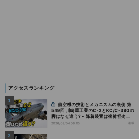
アクセスランキング
航空機の技術とメカニズムの裏側 第
549回 川崎重工業のC-2とKC/C-390の
脚はなぜ違う? - 降着装置は複雑怪奇
(5)|軍用輸送機(10)
連載
2026/08/04 09:05