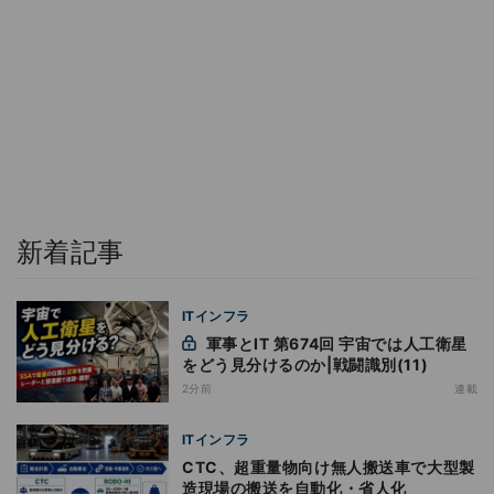
新着記事
ITインフラ
軍事とIT 第674回 宇宙では人工衛星
をどう見分けるのか|戦闘識別(11)
2分前
連載
ITインフラ
CTC、超重量物向け無人搬送車で大型製
造現場の搬送を自動化・省人化