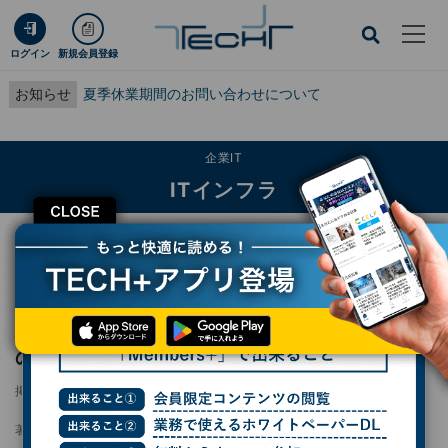
ログイン
新規会員登録
お知らせ
夏季休業期間のお問い合わせについて
企業IT
ITインフラ
CLOSE
TECH+
企業IT
ITインフラ
NEC×秩父市ら、道の駅でドローン航路運営者の事業モデルに関する実証
NEC×秩父市ら、道の駅でドローン航路運営者
の事業モデルに関する実証
掲載日
2025/03/19 16:56
著者：
森歩美