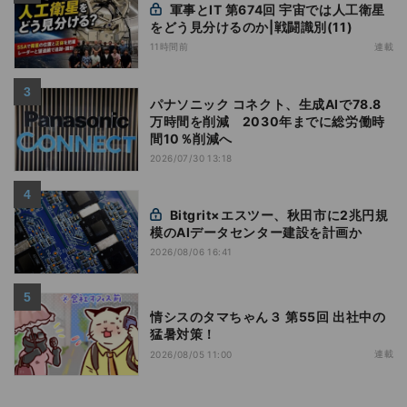
軍事とIT 第674回 宇宙では人工衛星
をどう見分けるのか|戦闘識別(11)
11時間前
連載
パナソニック コネクト、生成AIで78.8
万時間を削減 2030年までに総労働時
間10％削減へ
2026/07/30 13:18
Bitgrit×エスツー、秋田市に2兆円規
模のAIデータセンター建設を計画か
2026/08/06 16:41
情シスのタマちゃん３ 第55回 出社中の
猛暑対策！
連載
2026/08/05 11:00