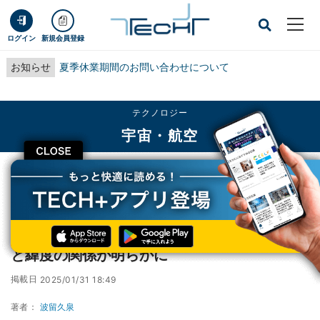
ログイン
新規会員登録
お知らせ
夏季休業期間のお問い合わせについて
テクノロジー
宇宙・航空
CLOSE
TECH+
テクノロジー
宇宙・航空
AIが見た月の模様は“うさぎ”か“顔”か？ - 模様と緯度の関係が明らかに
AIが見た月の模様は“うさぎ”か“顔”か？ - 模様
と緯度の関係が明らかに
掲載日
2025/01/31 18:49
著者：
波留久泉