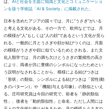
は、
AIと社会を主題に知識と文化とコミュニケーショ
ンを扱う学術誌「AI & Society」に掲載された。
日本を含めたアジアの国々では、月に“うさぎ”がいる
と考える文化がある。その一方で、欧州などでは、月
の模様が“人”もしくは“人の顔”であるという文化が見ら
れる。一般的に月とうさぎや顔が結びつくのは、月面
の模様がうさぎや顔に似ているためとされる。また文
化人類学では、月の満ち欠けとうさぎの繁殖性の高さ
により、両者が共に豊穣のシンボルになったためとい
う説明がなされることから、模様による結びつきは
「形状」の類似、シンボルによる結びつきは「習性(動
きのパターン)」や「機能(与える印象)」の類似といえ
る。庄司研究員は今回の研究で、前者を「静的類似
性」、後者を「動的類似性」と命名。ただし人間には
元々の文化的な偏りがあるため、月の模様とうさぎの