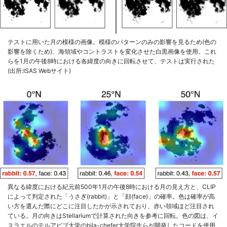
テストに用いた月の模様の画像。模様のパターンのみの影響を見るため(色の
影響を除くため)、海領域やコントラストを変化させた白黒画像を使用。これ
らを1月の午後8時における各緯度の向きに回転させて、テストは実行された
(出所:ISAS Webサイト)
異なる緯度における紀元前500年1月の午後8時における月の見え方と、CLIP
によって判定された「うさぎ(rabbit)」と「顔(face)」の確率。色は確率が高
い方を選んだ際にどこに注目したかが示されており、赤い領域ほど注目され
ている。月の向きはStellariumで計算された向きを参考に回転。色の図は、イ
スラエルのテルアビブ大学のhila-chefer大学院生らが開発したコードを使用