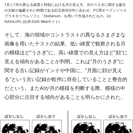
1月と7月の異なる緯度と時刻における月の見え方。月のうさぎに関する最古
の文献が編纂された時期である紀元前500年に合わせ、PC用オープンソース
プラネタリウムソフト「Stellarium」を用いて作成されたもの。(c)
NASA/JPL.(出所:ISAS Webサイト)
そして、海の領域やコントラストの異なるさまざまな
画像を用いたテストの結果、低い緯度で観察される月
の模様ほど“うさぎ”に、高い緯度での見え方ほど“顔”に
見える傾向があることが判明。これは“月のうさぎ”に
関する古い記録がインドや中国に、“月面に顔が見え
る”という古い記録が欧州に存在していることと整合的
だという。またAIが月の模様を判断する際、模様の中
心部分に注目する傾向があることも明らかにされた。