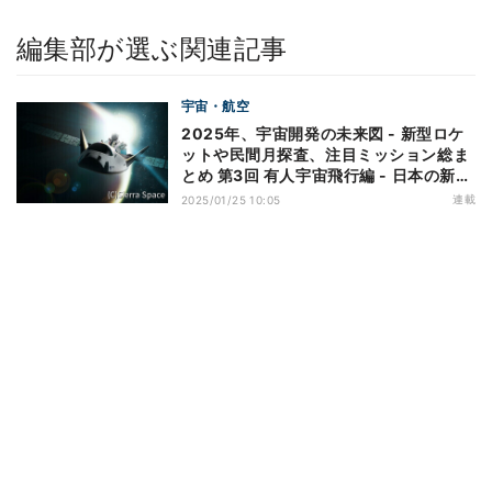
編集部が選ぶ関連記事
宇宙・航空
2025年、宇宙開発の未来図 - 新型ロケ
ットや民間月探査、注目ミッション総ま
とめ 第3回 有人宇宙飛行編 - 日本の新補
給機「HTV-X」や民間ステーション、イ
連載
2025/01/25 10:05
ンドの挑戦