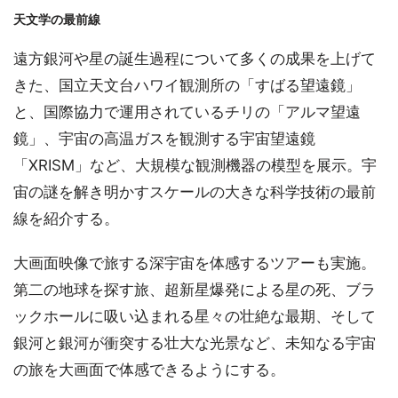
天文学の最前線
遠方銀河や星の誕生過程について多くの成果を上げて
きた、国立天文台ハワイ観測所の「すばる望遠鏡」
と、国際協力で運用されているチリの「アルマ望遠
鏡」、宇宙の高温ガスを観測する宇宙望遠鏡
「XRISM」など、大規模な観測機器の模型を展示。宇
宙の謎を解き明かすスケールの大きな科学技術の最前
線を紹介する。
大画面映像で旅する深宇宙を体感するツアーも実施。
第二の地球を探す旅、超新星爆発による星の死、ブラ
ックホールに吸い込まれる星々の壮絶な最期、そして
銀河と銀河が衝突する壮大な光景など、未知なる宇宙
の旅を大画面で体感できるようにする。