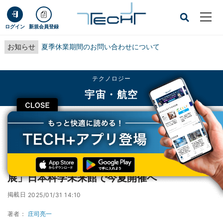
ログイン
新規会員登録
お知らせ
夏季休業期間のお問い合わせについて
テクノロジー
宇宙・航空
CLOSE
TECH+
テクノロジー
宇宙・航空
最新宇宙探査技術が一堂に集結、「深宇宙展」日本科学未来館で今夏開催へ
最新宇宙探査技術が一堂に集結、「深宇宙
展」日本科学未来館で今夏開催へ
掲載日
2025/01/31 14:10
著者：
庄司亮一