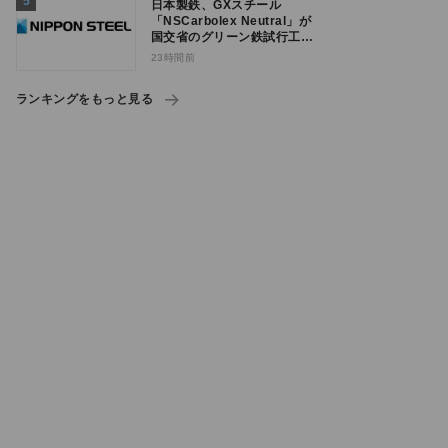
日本製鉄、GXスチール
「NSCarbolex Neutral」が
国交省のグリーン鉄試行工事
に採用
23時間前
ランキングをもっと見る