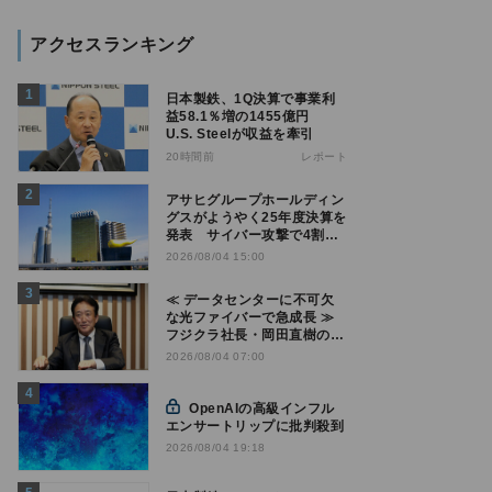
アクセスランキング
日本製鉄、1Q決算で事業利
益58.1％増の1455億円
U.S. Steelが収益を牽引
20時間前
レポート
アサヒグループホールディン
グスがようやく25年度決算を
発表 サイバー攻撃で4割減
益
2026/08/04 15:00
≪ データセンターに不可欠
な光ファイバーで急成長 ≫
フジクラ社長・岡田直樹の技
術論「見えない技術優位性、
2026/08/04 07:00
見えない差別化でトップの座
を！」
OpenAIの高級インフル
エンサートリップに批判殺到
2026/08/04 19:18