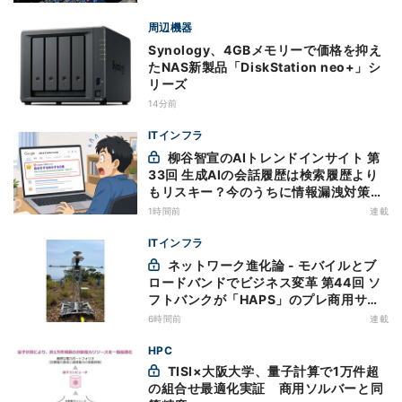
周辺機器
Synology、4GBメモリーで価格を抑え
たNAS新製品「DiskStation neo+」シ
リーズ
14分前
ITインフラ
柳谷智宣のAIトレンドインサイト 第
33回 生成AIの会話履歴は検索履歴より
もリスキー？今のうちに情報漏洩対策を
万全にしておこう
1時間前
連載
ITインフラ
ネットワーク進化論 - モバイルとブ
ロードバンドでビジネス変革 第44回 ソ
フトバンクが「HAPS」のプレ商用サー
ビス開始を表明、本格的な商用展開のめ
6時間前
連載
どは
HPC
TISI×大阪大学、量子計算で1万件超
の組合せ最適化実証 商用ソルバーと同