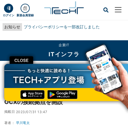
ログイン
新規会員登録
お知らせ
プライバシーポリシーを一部改訂しました
企業IT
ITインフラ
CLOSE
TECH+
企業IT
ITインフラ
BBIX、北電情報システムサービスのDC内にOCXの接続拠点を開設
BBIX、北電情報システムサービスのDC内に
OCXの接続拠点を開設
掲載日
2023/07/31 13:47
著者：
早川竜太