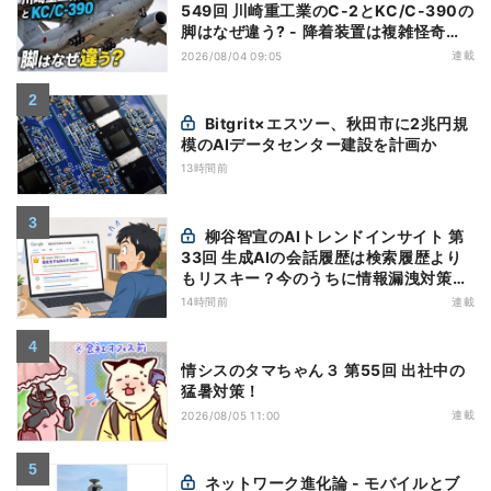
549回 川崎重工業のC-2とKC/C-390の
脚はなぜ違う? - 降着装置は複雑怪奇
(5)|軍用輸送機(10)
連載
2026/08/04 09:05
Bitgrit×エスツー、秋田市に2兆円規
模のAIデータセンター建設を計画か
13時間前
柳谷智宣のAIトレンドインサイト 第
33回 生成AIの会話履歴は検索履歴より
もリスキー？今のうちに情報漏洩対策を
万全にしておこう
14時間前
連載
情シスのタマちゃん３ 第55回 出社中の
猛暑対策！
連載
2026/08/05 11:00
ネットワーク進化論 - モバイルとブ