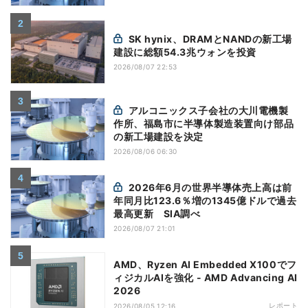
SK hynix、DRAMとNANDの新工場
建設に総額54.3兆ウォンを投資
2026/08/07 22:53
アルコニックス子会社の大川電機製
作所、福島市に半導体製造装置向け部品
の新工場建設を決定
2026/08/06 06:30
2026年6月の世界半導体売上高は前
年同月比123.6％増の1345億ドルで過去
最高更新 SIA調べ
2026/08/07 21:01
AMD、Ryzen AI Embedded X100でフ
ィジカルAIを強化 - AMD Advancing AI
2026
レポート
2026/08/05 12:16