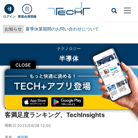
ログイン
新規会員登録
お知らせ
夏季休業期間のお問い合わせについて
テクノロジー
半導体
CLOSE
TECH+
テクノロジー
半導体
2023年の半導体製造装置・サブシステム別顧客満足度ランキング、
TechInsights
2023年の半導体製造装置・サブシステム別顧
客満足度ランキング、TechInsights
掲載日
2023/06/28 12:00
著者：
服部毅