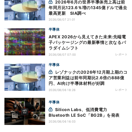
2026年6月の世界半導体売上高は前
年同月比123.6％増の1345億ドルで過去
最高更新 SIA調べ
2026/08/07 21:01
半導体
APEX 2026から見えてきた未来:先端電
子パッケージングの最新事情と次なるパ
ラダイムシフト
レポート
2026/08/07 07:00
半導体
レゾナックの2026年12月期上期のコ
ア営業利益は前年同期比2.6倍の888億
円、AI向け半導体材料が好調
レポート
2026/08/06 18:26
半導体
Silicon Labs、低消費電力
Bluetooth LE SoC「BG2B」を発表
2026/08/06 16:03