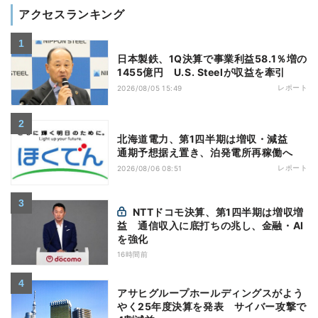
アクセスランキング
日本製鉄、1Q決算で事業利益58.1％増の
1455億円 U.S. Steelが収益を牽引
レポート
2026/08/05 15:49
北海道電力、第1四半期は増収・減益
通期予想据え置き、泊発電所再稼働へ
レポート
2026/08/06 08:51
NTTドコモ決算、第1四半期は増収増
益 通信収入に底打ちの兆し、金融・AI
を強化
16時間前
アサヒグループホールディングスがよう
やく25年度決算を発表 サイバー攻撃で