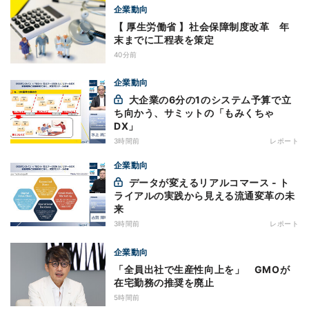
企業動向
【 厚生労働省 】社会保障制度改革 年
末までに工程表を策定
40分前
企業動向
大企業の6分の1のシステム予算で立
ち向かう、サミットの「もみくちゃ
DX」
3時間前
レポート
企業動向
データが変えるリアルコマース - ト
ライアルの実践から見える流通変革の未
来
3時間前
レポート
企業動向
「全員出社で生産性向上を」 GMOが
在宅勤務の推奨を廃止
5時間前