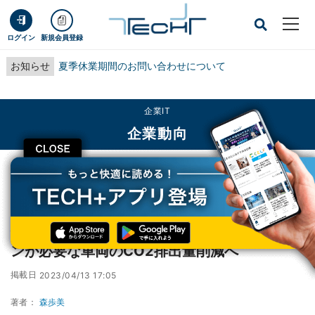
ログイン
新規会員登録
お知らせ
夏季休業期間のお問い合わせについて
企業IT
企業動向
CLOSE
TECH+
企業IT
企業動向
住友商事、水素を活用してディーゼルエンジンが必要な車両のCO2排出量削減へ
住友商事、水素を活用してディーゼルエンジ
ンが必要な車両のCO2排出量削減へ
掲載日
2023/04/13 17:05
著者：
森歩美