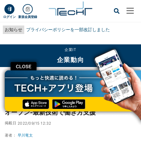
ログイン
新規会員登録
お知らせ
プライバシーポリシーを一部改訂しました
企業IT
企業動向
CLOSE
TECH+
企業IT
企業動向
東京ミッドタウン八重洲、2023年3月10日にオープン‐最新技術で働き方支援
東京ミッドタウン八重洲、2023年3月10日に
オープン‐最新技術で働き方支援
掲載日
2022/09/15 12:32
著者：
早川竜太