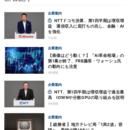
企業動向
NTTドコモ決算、第1四半期は増収増
益 通信収入に底打ちの兆し、金融・AI
を強化
11分前
企業動向
【株価はどう動く？】「AI革命相場」の
第1幕が終了、FRB議長・ウォーシュ氏
の動向にも注意
1時間前
企業動向
NTT、第1四半期は増収増益で過去最
高 IOWNや分散GPUの取り組みを説明
1時間前
企業動向
【 総務省 】地方テレビ局「1局2波」容
認へ 再編の呼び水に？