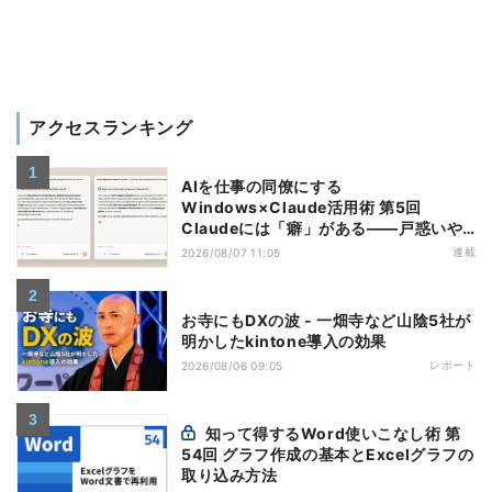
アクセスランキング
AIを仕事の同僚にする
Windows×Claude活用術 第5回
Claudeには「癖」がある――戸惑いや
すい7つの仕様
連載
2026/08/07 11:05
お寺にもDXの波 - 一畑寺など山陰5社が
明かしたkintone導入の効果
レポート
2026/08/06 09:05
知って得するWord使いこなし術 第
54回 グラフ作成の基本とExcelグラフの
取り込み方法