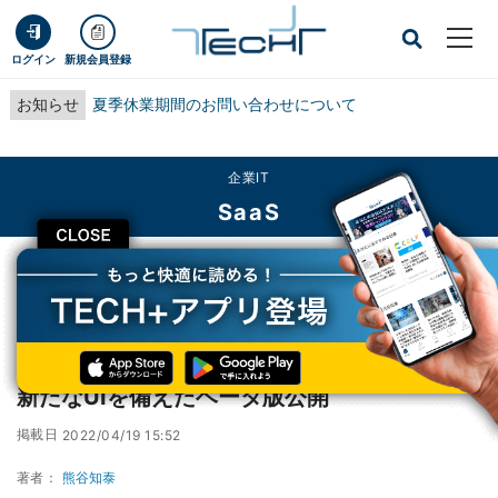
ログイン
新規会員登録
お知らせ
夏季休業期間のお問い合わせについて
企業IT
SaaS
CLOSE
TECH+
企業IT
SaaS
社内向け情報共有サービス「Qiita Team」、新たなUIを備えたベータ版公開
社内向け情報共有サービス「Qiita Team」、
新たなUIを備えたベータ版公開
掲載日
2022/04/19 15:52
著者：
熊谷知泰