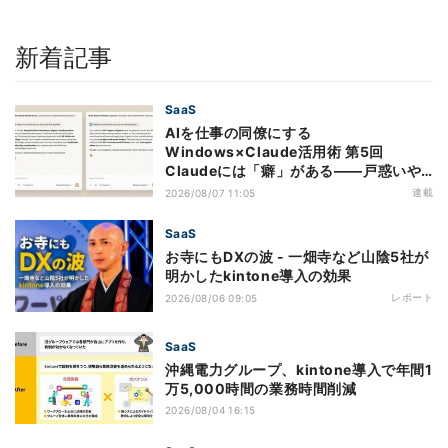
新着記事
SaaS
AIを仕事の同僚にする
Windows×Claude活用術 第5回
Claudeには「癖」がある――戸惑いや
すい7つの仕様
連載
2026/08/07 11:05
SaaS
お寺にもDXの波 - 一畑寺など山陰5社が
明かしたkintone導入の効果
レポート
2026/08/06 09:05
SaaS
沖縄電力グループ、kintone導入で年間1
万5,000時間の業務時間削減
2026/08/04 16:15