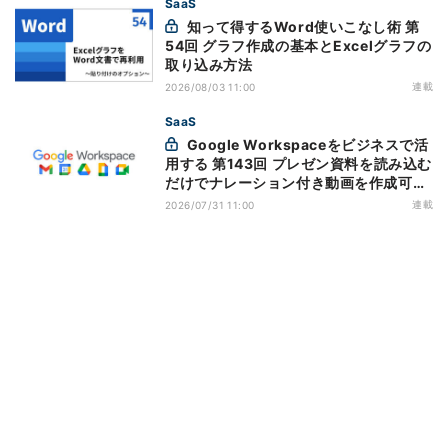
SaaS
知って得するWord使いこなし術 第
54回 グラフ作成の基本とExcelグラフの
取り込み方法
連載
2026/08/03 11:00
SaaS
Google Workspaceをビジネスで活
用する 第143回 プレゼン資料を読み込む
だけでナレーション付き動画を作成可能
になった「Google Vids」
連載
2026/07/31 11:00