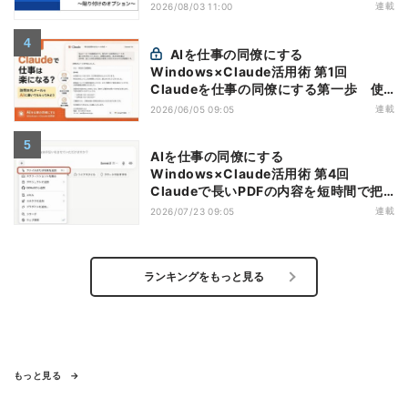
連載
2026/08/03 11:00
AIを仕事の同僚にする
Windows×Claude活用術 第1回
Claudeを仕事の同僚にする第一歩 使
い始める前に知っておきたい基本知識
連載
2026/06/05 09:05
AIを仕事の同僚にする
Windows×Claude活用術 第4回
Claudeで長いPDFの内容を短時間で把
握する
連載
2026/07/23 09:05
ランキングをもっと見る
もっと見る