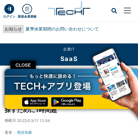
ログイン
新規会員登録
お知らせ
夏季休業期間のお問い合わせについて
企業IT
SaaS
CLOSE
TECH+
企業IT
SaaS
上場準備時の契約管理業務、3割超が契約書を探すために1時間超
上場準備時の契約管理業務、3割超が契約書を
探すために1時間超
掲載日
2022/03/11 12:54
著者：
熊谷知泰