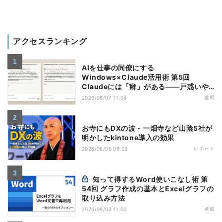
アクセスランキング
AIを仕事の同僚にする
Windows×Claude活用術 第5回
Claudeには「癖」がある――戸惑いや
すい7つの仕様
連載
2026/08/07 11:05
お寺にもDXの波 - 一畑寺など山陰5社が
明かしたkintone導入の効果
レポート
2026/08/06 09:05
知って得するWord使いこなし術 第
54回 グラフ作成の基本とExcelグラフの
取り込み方法
連載
2026/08/03 11:00