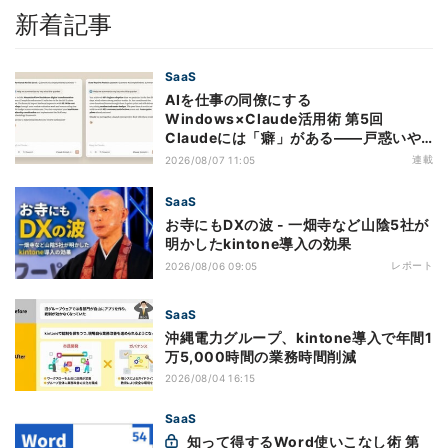
新着記事
SaaS
AIを仕事の同僚にする
Windows×Claude活用術 第5回
Claudeには「癖」がある――戸惑いや
すい7つの仕様
連載
2026/08/07 11:05
SaaS
お寺にもDXの波 - 一畑寺など山陰5社が
明かしたkintone導入の効果
レポート
2026/08/06 09:05
SaaS
沖縄電力グループ、kintone導入で年間1
万5,000時間の業務時間削減
2026/08/04 16:15
SaaS
知って得するWord使いこなし術 第