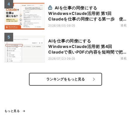
AIを仕事の同僚にする
Windows×Claude活用術 第1回
Claudeを仕事の同僚にする第一歩 使
い始める前に知っておきたい基本知識
連載
2026/06/05 09:05
AIを仕事の同僚にする
Windows×Claude活用術 第4回
Claudeで長いPDFの内容を短時間で把
握する
連載
2026/07/23 09:05
ランキングをもっと見る
もっと見る