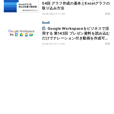
54回 グラフ作成の基本とExcelグラフの
取り込み方法
連載
2026/08/03 11:00
SaaS
Google Workspaceをビジネスで活
用する 第143回 プレゼン資料を読み込む
だけでナレーション付き動画を作成可能
になった「Google Vids」
連載
2026/07/31 11:00