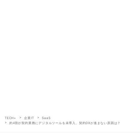
TECH+
企業IT
SaaS
約4割が契約業務にデジタルツールを未導入、契約DXが進まない原因は？