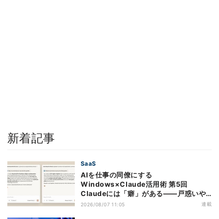
新着記事
SaaS
AIを仕事の同僚にする
Windows×Claude活用術 第5回
Claudeには「癖」がある――戸惑いや
すい7つの仕様
連載
2026/08/07 11:05