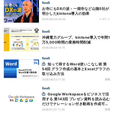
SaaS
お寺にもDXの波 - 一畑寺など山陰5社が
明かしたkintone導入の効果
レポート
2026/08/06 09:05
SaaS
沖縄電力グループ、kintone導入で年間1
万5,000時間の業務時間削減
2026/08/04 16:15
SaaS
知って得するWord使いこなし術 第
54回 グラフ作成の基本とExcelグラフの
取り込み方法
連載
2026/08/03 11:00
SaaS
Google Workspaceをビジネスで活
用する 第143回 プレゼン資料を読み込む
だけでナレーション付き動画を作成可能
になった「Google Vids」
連載
2026/07/31 11:00