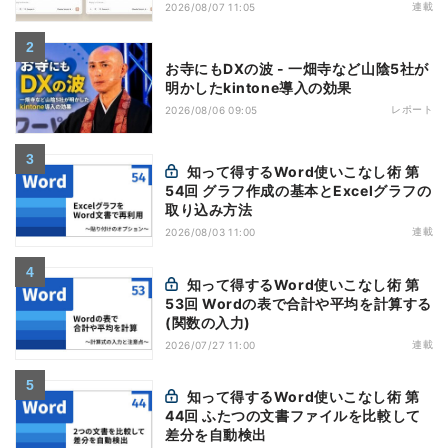
すい7つの仕様
連載
2026/08/07 11:05
お寺にもDXの波 - 一畑寺など山陰5社が
明かしたkintone導入の効果
レポート
2026/08/06 09:05
知って得するWord使いこなし術 第
54回 グラフ作成の基本とExcelグラフの
取り込み方法
連載
2026/08/03 11:00
知って得するWord使いこなし術 第
53回 Wordの表で合計や平均を計算する
(関数の入力)
連載
2026/07/27 11:00
知って得するWord使いこなし術 第
44回 ふたつの文書ファイルを比較して
差分を自動検出