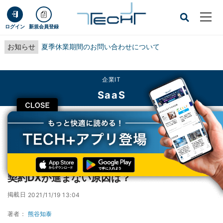
ログイン
新規会員登録
お知らせ
夏季休業期間のお問い合わせについて
企業IT
SaaS
CLOSE
TECH+
企業IT
SaaS
約4割が契約業務にデジタルツールを未導入、契約DXが進まない原因は？
約4割が契約業務にデジタルツールを未導入、
契約DXが進まない原因は？
掲載日
2021/11/19 13:04
著者：
熊谷知泰