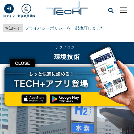
ログイン
新規会員登録
お知らせ
プライバシーポリシーを一部改訂しました
テクノロジー
環境技術
CLOSE
TECH+
テクノロジー
環境技術
コスモと岩谷産業、水素事業での協業検討に関する基本合意書を締結