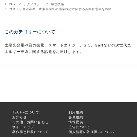
TECH+
テクノロジー
環境技術
コスモと岩谷産業、水素事業での協業検討に関する基本合意書を締結
このカテゴリーについて
太陽光発電や風力発電、スマートエナジー、SiC、GaNなどの次世代エ
ネルギー技術に関する話題をお届けします。
TECH+について
利用規約
お知らせ
会員規約
その他、お問い合わせ
情報提供
サイトマップ
広告について
著作権と転載について
個人情報の取り扱いについて