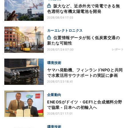
阪大など、近赤外光で発電できる無
色透明な有機太陽電池を開発
2026/08/04 17:03
カーエレクトロニクス
位置情報データが拓く低炭素交通の
新たな可能性
レポート
2026/07/24 07:00
環境技術
ヤマハ発動機、フィンランドNPOと共同
で水素活用サウナボートの実証に参画
2026/07/23 18:41
企業動向
ENEOSがドイツ・GEF1と合成燃料分野
で協業 - 日本への初輸入へ
2026/07/21 17:01
環境技術