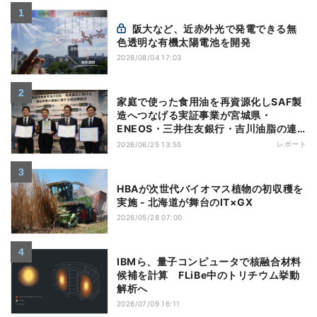
阪大など、近赤外光で発電できる無
色透明な有機太陽電池を開発
2026/08/04 17:03
家庭で使った食用油を再資源化しSAF製
造へつなげる実証事業が宮城県・
ENEOS・三井住友銀行・吉川油脂の連
携でスタート
レポート
2026/06/25 13:55
HBAが次世代バイオマス植物の初収穫を
実施 - 北海道が舞台のIT×GX
2026/05/28 07:00
IBMら、量子コンピュータで核融合材料
候補を計算 FLiBe中のトリチウム挙動
解析へ
2026/07/09 16:11