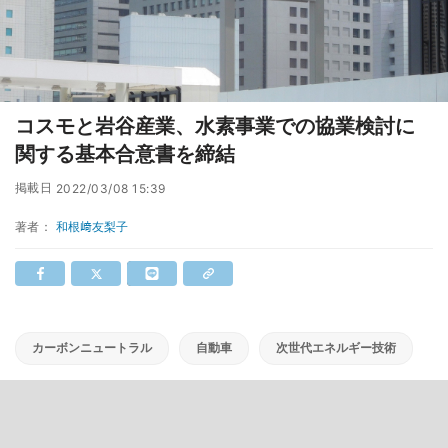
コスモと岩谷産業、水素事業での協業検討に
関する基本合意書を締結
掲載日
2022/03/08 15:39
著者：
和根﨑友梨子
カーボンニュートラル
自動車
次世代エネルギー技術