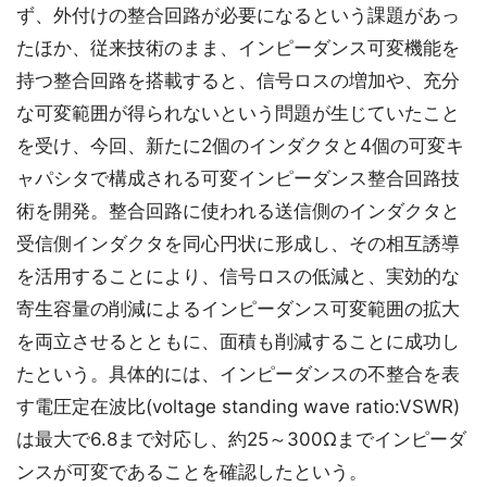
ず、外付けの整合回路が必要になるという課題があっ
たほか、従来技術のまま、インピーダンス可変機能を
持つ整合回路を搭載すると、信号ロスの増加や、充分
な可変範囲が得られないという問題が生じていたこと
を受け、今回、新たに2個のインダクタと4個の可変キ
ャパシタで構成される可変インピーダンス整合回路技
術を開発。整合回路に使われる送信側のインダクタと
受信側インダクタを同心円状に形成し、その相互誘導
を活用することにより、信号ロスの低減と、実効的な
寄生容量の削減によるインピーダンス可変範囲の拡大
を両立させるとともに、面積も削減することに成功し
たという。具体的には、インピーダンスの不整合を表
す電圧定在波比(voltage standing wave ratio:VSWR)
は最大で6.8まで対応し、約25～300Ωまでインピーダ
ンスが可変であることを確認したという。