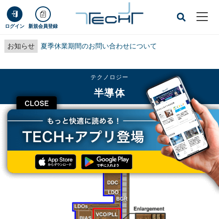
ログイン
新規会員登録
お知らせ
夏季休業期間のお問い合わせについて
テクノロジー
半導体
CLOSE
TECH+
テクノロジー
半導体
ルネサス、BLE対応の小面積・低消費電力RFトランシーバ技術を開発