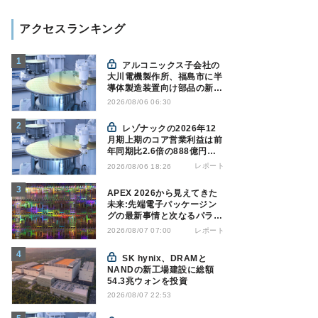
アクセスランキング
アルコニックス子会社の
大川電機製作所、福島市に半
導体製造装置向け部品の新工
場建設を決定
2026/08/06 06:30
レゾナックの2026年12
月期上期のコア営業利益は前
年同期比2.6倍の888億円、
AI向け半導体材料が好調
レポート
2026/08/06 18:26
APEX 2026から見えてきた
未来:先端電子パッケージン
グの最新事情と次なるパラダ
イムシフト
レポート
2026/08/07 07:00
SK hynix、DRAMと
NANDの新工場建設に総額
54.3兆ウォンを投資
2026/08/07 22:53