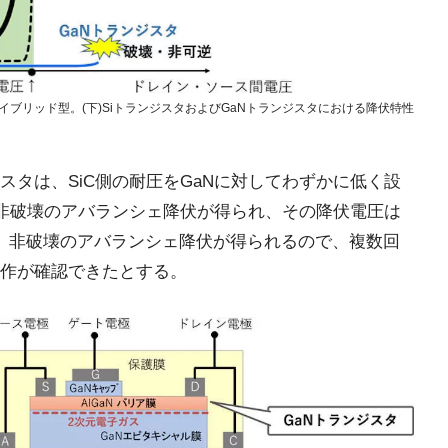
(c)ハイブリッド型。(下)SiトランジスタおよびGaNトランジスタにおける降伏特性
タは、SiC側の耐圧をGaNに対してわずかに低く設
る非破壊のアバランシェ降伏が得られ、その降伏電圧は
た、非破壊のアバランシェ降伏が得られるので、複数回
作が確認できたとする。