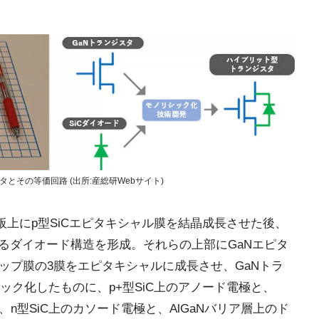
とその等価回路 (出所:産総研Webサイト)
板上にp型SiCエピタキシャル膜を結晶成長させた後、
によるダイオード構造を形成。それらの上部にGaNエピタ
キャップ膜の3膜をエピタキシャルに成長させ、GaNトラ
ク化したものに、p+型SiC上のアノード電極と、
、n型SiC上のカソード電極と、AlGaNバリア層上のド