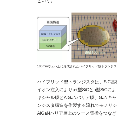
という。
100mmウェハ上に形成されたハイブリッド型トランジスタ
ハイブリッド型トランジスタは、SiC基
イオン注入によりp+型SiCとn型SiC
キシャル膜とAlGaNバリア膜、GaN
ンジスタ構造を作製する流れでモノリシッ
AlGaNバリア層上のソース電極をつなぎ