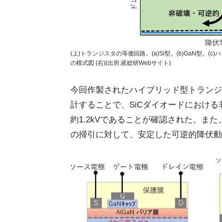
(上)トランジスタの等価回路。(a)Si型。(b)GaN型。
の模式図 (右)(出所:産総研Webサイト)
今回作製されたハイブリッド型トランジス
計することで、SiCダイオードにおけ
約1.2kVであることが確認された。ま
の掃引に対して、安定した可逆的降伏動