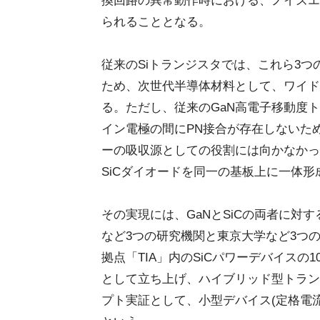
換回路の異常動作時における、ノイズエ
られることとなる。
従来のSiトランジスタでは、これら3
ため、次世代半導体材料として、ワイドバ
る。ただし、従来のGaN高電子移動度ト
イン電極の間にPN接合が存在しないた
ーの吸収源としての役割には向かなかっ
SiCダイオードを同一の基板上に一体
その実現には、GaNとSiCの両者に対
など3つの研究機関と東京大学など3つ
拠点「TIA」内のSiCパワーデバイスの1
として立ち上げ、ハイブリッド型トラン
プト実証として、小型デバイス(定格電流