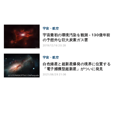
宇宙・航空
宇宙最初の環境汚染を観測 - 130億年前
の予想外な巨大炭素ガス雲
2019/12/16 20:28
宇宙・航空
白色矮星と超新星爆発の境界に位置する
「電子捕獲型超新星」がついに発見
2021/06/29 21:06