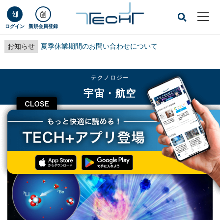
ログイン
新規会員登録
お知らせ
夏季休業期間のお問い合わせについて
テクノロジー
宇宙・航空
CLOSE
TECH+
テクノロジー
宇宙・航空
京産大など、新星爆発によるリチウム生成量に100倍の幅があることを確認