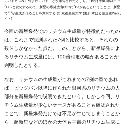
ているガス塊に含まれていることが確認されたとしり。
Beは半減期53日で
7
7
Liへと変化するので、新星の爆発放出物中に
Beがあるということは、新星
7Li
で
が生成されることを意味する (C)京都産業大学 (出所:すばる望遠鏡Webサ
イト)
今回の新星爆発でのリチウム生成量が特徴的だったの
は、これまで観測された7例と比較すると、それらの
数％しかなかった点だ。このことから、新星爆発によ
るリチウム生成量には、100倍程度の幅があることが
判明したとする。
なお、リチウムの生成量がこれまでの7例の量であれ
ば、ビッグバン以降に作られた銀河系のリチウムの大
部分を新星爆発で説明できたという。しかし今回、リ
チウム生成量が少ないケースがあることも確認された
ことで、新星爆発だけでは不足が生じてしまうことか
ら、超新星などのほかの天体も宇宙のリチウム生成に