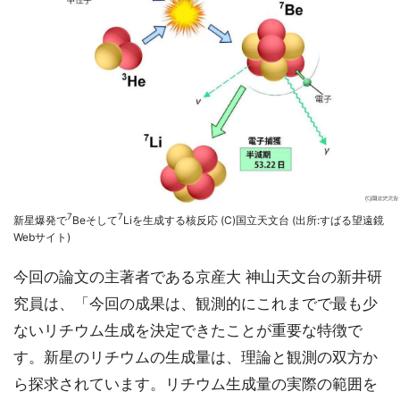
7
7
新星爆発で
Beそして
Liを生成する核反応 (C)国立天文台 (出所:すばる望遠鏡
Webサイト)
今回の論文の主著者である京産大 神山天文台の新井研
究員は、「今回の成果は、観測的にこれまでで最も少
ないリチウム生成を決定できたことが重要な特徴で
す。新星のリチウムの生成量は、理論と観測の双方か
ら探求されています。リチウム生成量の実際の範囲を