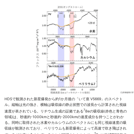
HDSで観測された新星爆発から約1か月後の「いて座 V5669」のスペクト
ル。縦軸は光の強さ、横軸は吸収線の静止状態での波長から計算された視線
7
速度が表されている。リチウム生成の証拠である
Beの吸収線(赤色と青色の
領域)は、秒速約-1000kmと秒速約-2000kmの速度成分を持つことがわか
る。同時に取得された水素やカルシウムのスペクトルにも同じ視線速度の吸
収線が観測されており、ベリリウムも新星爆発によって高速で吹き飛ばされ
7