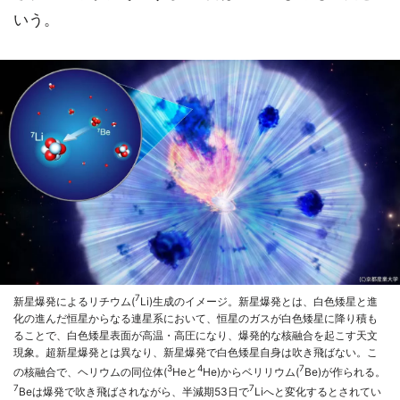
いう。
7
新星爆発によるリチウム(
Li)生成のイメージ。新星爆発とは、白色矮星と進
化の進んだ恒星からなる連星系において、恒星のガスが白色矮星に降り積も
ることで、白色矮星表面が高温・高圧になり、爆発的な核融合を起こす天文
現象。超新星爆発とは異なり、新星爆発で白色矮星自身は吹き飛ばない。こ
3
4
7
の核融合で、ヘリウムの同位体(
Heと
He)からベリリウム(
Be)が作られる。
7
7
Beは爆発で吹き飛ばされながら、半減期53日で
Liへと変化するとされてい