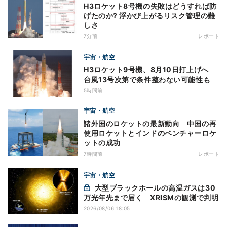
H3ロケット8号機の失敗はどうすれば防
げたのか? 浮かび上がるリスク管理の難
しさ
7分前
レポート
宇宙・航空
H3ロケット9号機、8月10日打上げへ
台風13号次第で条件整わない可能性も
5時間前
宇宙・航空
諸外国のロケットの最新動向 中国の再
使用ロケットとインドのベンチャーロケ
ットの成功
7時間前
レポート
宇宙・航空
大型ブラックホールの高温ガスは30
万光年先まで届く XRISMの観測で判明
2026/08/06 18:05