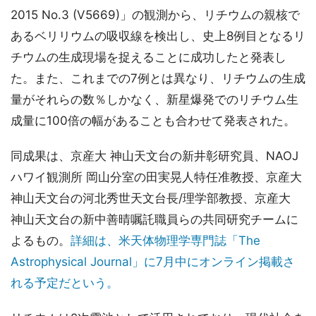
2015 No.3 (V5669)」の観測から、リチウムの親核で
あるベリリウムの吸収線を検出し、史上8例目となるリ
チウムの生成現場を捉えることに成功したと発表し
た。また、これまでの7例とは異なり、リチウムの生成
量がそれらの数％しかなく、新星爆発でのリチウム生
成量に100倍の幅があることも合わせて発表された。
同成果は、京産大 神山天文台の新井彰研究員、NAOJ
ハワイ観測所 岡山分室の田実晃人特任准教授、京産大
神山天文台の河北秀世天文台長/理学部教授、京産大
神山天文台の新中善晴嘱託職員らの共同研究チームに
よるもの。
詳細は、米天体物理学専門誌「The
Astrophysical Journal」に7月中にオンライン掲載さ
れる予定だという。