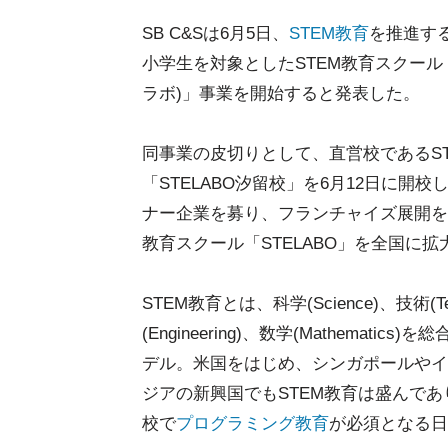
SB C&Sは6月5日、
STEM教育
を推進す
小学生を対象としたSTEM教育スクール「S
ラボ)」事業を開始すると発表した。
同事業の皮切りとして、直営校であるS
「STELABO汐留校」を6月12日に開
ナー企業を募り、フランチャイズ展開を
教育スクール「STELABO」を全国に
STEM教育とは、科学(Science)、技術(Te
(Engineering)、数学(Mathematics)
デル。米国をはじめ、シンガポールやイ
ジアの新興国でもSTEM教育は盛んであり
校で
プログラミング教育
が必須となる日