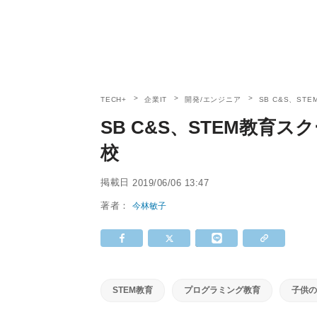
TECH+
企業IT
開発/エンジニア
SB C&S、S
SB C&S、STEM教育ス
校
掲載日
2019/06/06 13:47
著者：
今林敏子
STEM教育
プログラミング教育
子供の