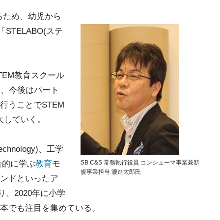
るため、幼児から
TELABO(ステ
TEM教育スクール
校し、今後はパート
行うことでSTEM
拡大していく。
chnology)、工学
を総合的に学ぶ
教育
モ
SB C&S 常務執行役員 コンシューマ事業兼新
規事業担当 瀧進太郎氏
ンドといったア
、2020年に小学
本でも注目を集めている。