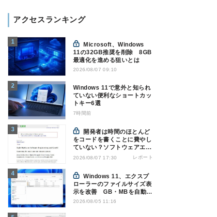
アクセスランキング
Microsoft、Windows
11の32GB推奨を削除 8GB
最適化を進める狙いとは
2026/08/07 09:10
Windows 11で意外と知られ
ていない便利なショートカッ
トキー6選
7時間前
開発者は時間のほとんど
をコードを書くことに費やし
ていない？ソフトウェアエン
ジニアリングにおけるAIの8
レポート
2026/08/07 17:30
つの神話への賛否
Windows 11、エクスプ
ローラーのファイルサイズ表
示を改善 GB・MBを自動表
示へ
2026/08/05 11:16