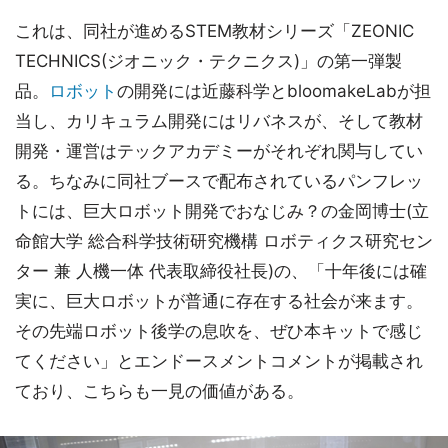
これは、同社が進めるSTEM教材シリーズ「ZEONIC
TECHNICS(ジオニック・テクニクス)」の第一弾製
品。
ロボット
の開発には近藤科学とbloomakeLabが担
当し、カリキュラム開発にはリバネスが、そして教材
開発・運営はテックアカデミーがそれぞれ関与してい
る。ちなみに同社ブースで配布されているパンフレッ
トには、巨大ロボット開発でおなじみ？の金岡博士(立
命館大学 総合科学技術研究機構 ロボティクス研究セン
ター 兼 人機一体 代表取締役社長)の、「十年後には確
実に、巨大ロボットが普通に存在する社会が来ます。
その先端ロボット後学の息吹を、ぜひ本キットで感じ
てください」とエンドースメントコメントが掲載され
ており、こちらも一見の価値がある。