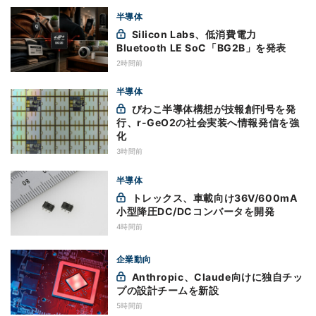
半導体
Silicon Labs、低消費電力
Bluetooth LE SoC「BG2B」を発表
2時間前
半導体
びわこ半導体構想が技報創刊号を発
行、r-GeO2の社会実装へ情報発信を強
化
3時間前
半導体
トレックス、車載向け36V/600mA
小型降圧DC/DCコンバータを開発
4時間前
企業動向
Anthropic、Claude向けに独自チッ
プの設計チームを新設
5時間前