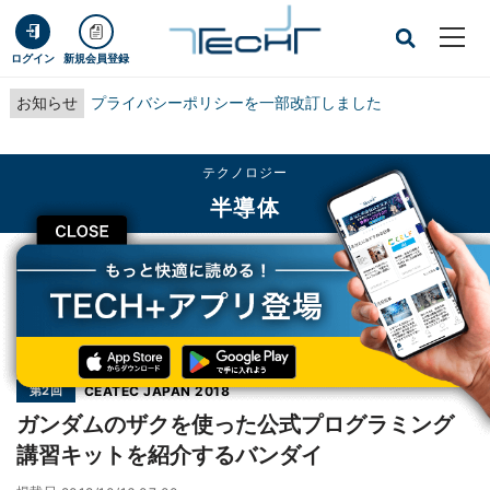
ログイン
新規会員登録
お知らせ
プライバシーポリシーを一部改訂しました
テクノロジー
半導体
CLOSE
TECH+
テクノロジー
半導体
ガンダムのザクを使った公式プログラミング講習キットを紹介するバンダイ
連載
第2回
CEATEC JAPAN 2018
ガンダムのザクを使った公式プログラミング
講習キットを紹介するバンダイ