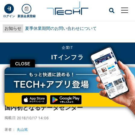
ログイン
新規会員登録
お知らせ
夏季休業期間のお問い合わせについて
企業IT
ITインフラ
CLOSE
TECH+
企業IT
ITインフラ
ServiceNow、NTT Comとの協業を強化して国内初となるデータセンター
ServiceNow、NTT Comとの協業を強化して
国内初となるデータセンター
掲載日
2018/10/17 14:06
著者：
丸山篤