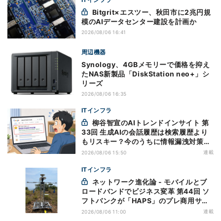
Bitgrit×エスツー、秋田市に2兆円規
模のAIデータセンター建設を計画か
2026/08/06 16:41
周辺機器
Synology、4GBメモリーで価格を抑え
たNAS新製品「DiskStation neo+」シ
リーズ
2026/08/06 16:35
ITインフラ
柳谷智宣のAIトレンドインサイト 第
33回 生成AIの会話履歴は検索履歴より
もリスキー？今のうちに情報漏洩対策を
万全にしておこう
連載
2026/08/06 15:50
ITインフラ
ネットワーク進化論 - モバイルとブ
ロードバンドでビジネス変革 第44回 ソ
フトバンクが「HAPS」のプレ商用サー
ビス開始を表明、本格的な商用展開のめ
連載
2026/08/06 11:00
どは