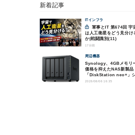
新着記事
ITインフラ
軍事とIT 第674回 宇宙で
は人工衛星をどう見分け
か|戦闘識別(11)
17分前
周辺機器
Synology、4GBメモリ
価格を抑えたNAS新製品
「DiskStation neo+」
ーズ
2026/08/06 16:35