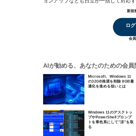
ョンアップなども日立が一括して対応す
新規
ログ
会員
AIが勧める、あなたのための会員
Microsoft、Windows 11
の32GB推奨を削除 8GB最
適化を進める狙いとは
Windows 11のデスクトッ
プやPowerShellプロンプ
トを寒色系にして"涼"を取
る