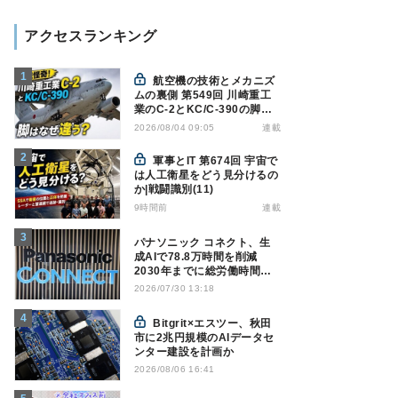
アクセスランキング
航空機の技術とメカニズ
ムの裏側 第549回 川崎重工
業のC-2とKC/C-390の脚は
なぜ違う? - 降着装置は複雑
連載
2026/08/04 09:05
怪奇(5)|軍用輸送機(10)
軍事とIT 第674回 宇宙で
は人工衛星をどう見分けるの
か|戦闘識別(11)
9時間前
連載
パナソニック コネクト、生
成AIで78.8万時間を削減
2030年までに総労働時間
10％削減へ
2026/07/30 13:18
Bitgrit×エスツー、秋田
市に2兆円規模のAIデータセ
ンター建設を計画か
2026/08/06 16:41