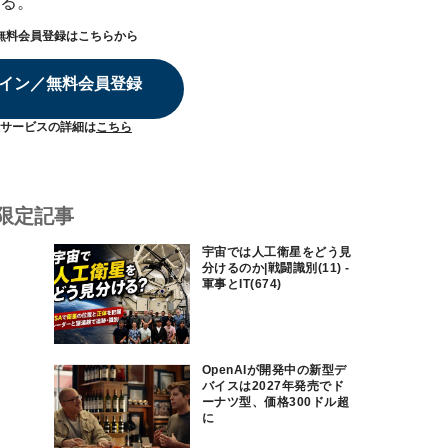
る。
無料会員登録はこちらから
イン／無料会員登録
サービスの詳細は
こちら
限定記事
宇宙では人工衛星をどう見
分けるのか|戦闘識別(11) -
軍事とIT(674)
OpenAIが開発中の新型デ
バイスは2027年発売でド
ーナツ型、価格300ドル超
に