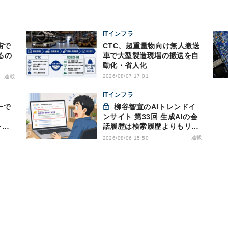
ITインフラ
CTC、超重量物向け無人搬送
るの
車で大型製造現場の搬送を自
動化・省人化
2026/08/07 17:01
連載
ITインフラ
ーで
柳谷智宣のAIトレンドイ
ンサイト 第33回 生成AIの会
シリ
話履歴は検索履歴よりもリス
キー？今のうちに情報漏洩対
連載
2026/08/06 15:50
策を万全にしておこう