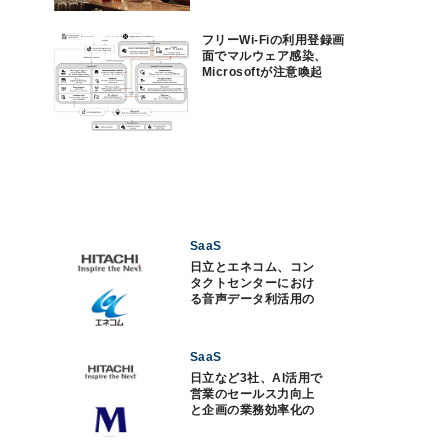
フリーWi-Fiの利用登録画
面でマルウェア感染、
Microsoftが注意喚起
SaaS
日立とエネコム、コン
タクトセンターにおけ
る音声データ利活用の
実証実験
SaaS
日立など3社、AI活用で
営業のセールス力向上
と企画の業務効率化の
実証実験