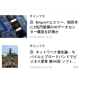
ITインフラ
Bitgrit×エスツー、秋田市
に2兆円規模のAIデータセン
ター建設を計画か
2026/08/06 16:41
ITインフラ
ネットワーク進化論 - モ
バイルとブロードバンドでビ
ジネス変革 第44回 ソフトバ
ンクが「HAPS」のプレ商用
連載
2026/08/06 11:00
サービス開始を表明、本格的
な商用展開のめどは