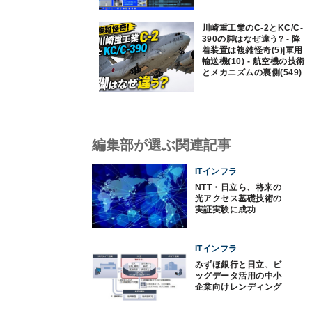
川崎重工業のC-2とKC/C-
390の脚はなぜ違う? - 降
着装置は複雑怪奇(5)|軍用
輸送機(10) - 航空機の技術
とメカニズムの裏側(549)
編集部が選ぶ関連記事
ITインフラ
NTT・日立ら、将来の
光アクセス基礎技術の
実証実験に成功
ITインフラ
みずほ銀行と日立、ビ
ッグデータ活用の中小
企業向けレンディング
サービス