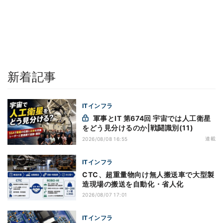
新着記事
ITインフラ
軍事とIT 第674回 宇宙では人工衛星
をどう見分けるのか|戦闘識別(11)
連載
2026/08/08 16:55
ITインフラ
CTC、超重量物向け無人搬送車で大型製
造現場の搬送を自動化・省人化
2026/08/07 17:01
ITインフラ