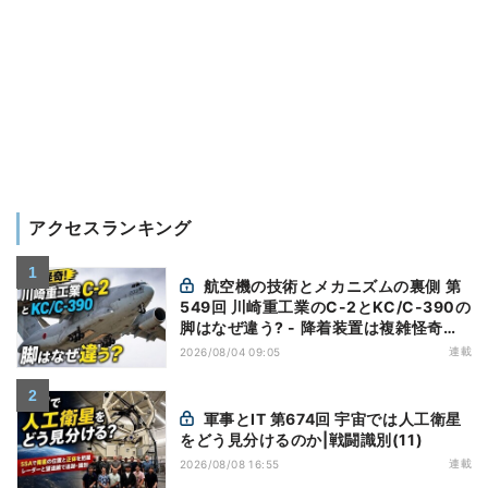
アクセスランキング
航空機の技術とメカニズムの裏側 第
549回 川崎重工業のC-2とKC/C-390の
脚はなぜ違う? - 降着装置は複雑怪奇
(5)|軍用輸送機(10)
連載
2026/08/04 09:05
軍事とIT 第674回 宇宙では人工衛星
をどう見分けるのか|戦闘識別(11)
連載
2026/08/08 16:55