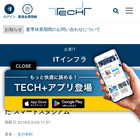
ログイン
新規会員登録
お知らせ
夏季休業期間のお問い合わせについて
企業IT
ITインフラ
CLOSE
TECH+
企業IT
ITインフラ
西武ライオンズ、電子チケットを起点とした"スマートスタジアム"
西武ライオンズ、電子チケットを起点とし
た"スマートスタジアム"
掲載日
2018/02/09 11:57
著者：
安川幸利