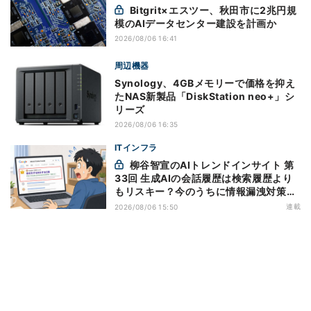
Bitgrit×エスツー、秋田市に2兆円規
模のAIデータセンター建設を計画か
2026/08/06 16:41
周辺機器
Synology、4GBメモリーで価格を抑え
たNAS新製品「DiskStation neo+」シ
リーズ
2026/08/06 16:35
ITインフラ
柳谷智宣のAIトレンドインサイト 第
33回 生成AIの会話履歴は検索履歴より
もリスキー？今のうちに情報漏洩対策を
万全にしておこう
連載
2026/08/06 15:50