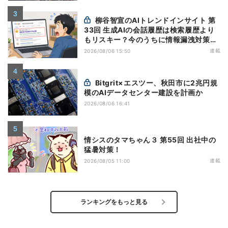
柳谷智宣のAIトレンドインサイト 第
33回 生成AIの会話履歴は検索履歴より
もリスキー？今のうちに情報漏洩対策を
万全にしておこう
連載
2026/08/06 15:50
Bitgrit×エスツー、秋田市に2兆円規
模のAIデータセンター建設を計画か
2026/08/06 16:41
情シスのタマちゃん３ 第55回 出社中の
猛暑対策！
連載
2026/08/05 11:00
ランキングをもっと見る