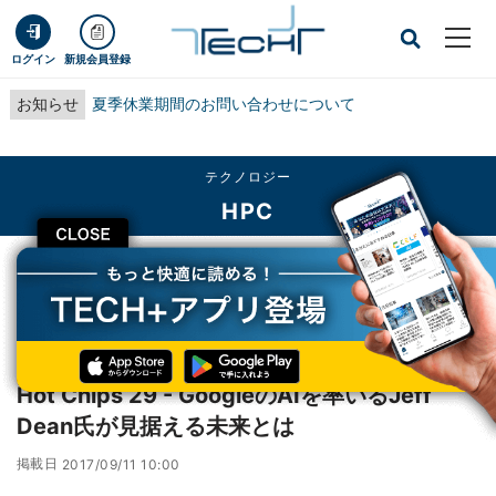
ログイン
新規会員登録
お知らせ
夏季休業期間のお問い合わせについて
テクノロジー
HPC
CLOSE
TECH+
テクノロジー
HPC
Hot Chips 29 - GoogleのAIを率いるJeff Dean氏が見据える未来とは
レポート
Hot Chips 29 - GoogleのAIを率いるJeff
Dean氏が見据える未来とは
掲載日
2017/09/11 10:00