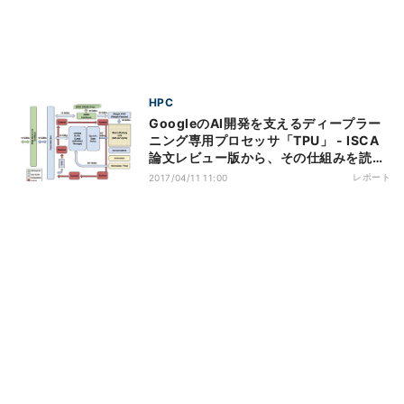
HPC
GoogleのAI開発を支えるディープラー
ニング専用プロセッサ「TPU」 - ISCA
論文レビュー版から、その仕組みを読み
解く
レポート
2017/04/11 11:00