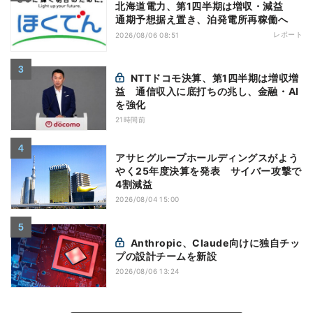
北海道電力、第1四半期は増収・減益
通期予想据え置き、泊発電所再稼働へ
レポート
2026/08/06 08:51
NTTドコモ決算、第1四半期は増収増
益 通信収入に底打ちの兆し、金融・AI
を強化
21時間前
アサヒグループホールディングスがよう
やく25年度決算を発表 サイバー攻撃で
4割減益
2026/08/04 15:00
Anthropic、Claude向けに独自チッ
プの設計チームを新設
2026/08/06 13:24