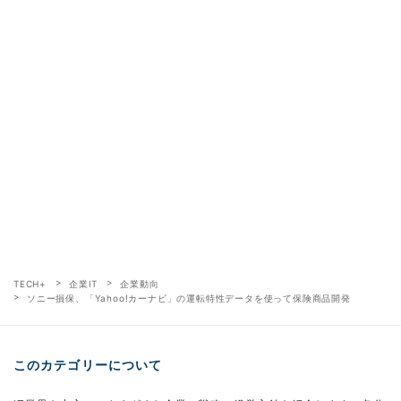
TECH+
企業IT
企業動向
ソニー損保、「Yahoo!カーナビ」の運転特性データを使って保険商品開発
このカテゴリーについて