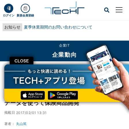
ログイン
新規会員登録
お知らせ
夏季休業期間のお問い合わせについて
企業IT
企業動向
CLOSE
TECH+
企業IT
企業動向
ソニー損保、「Yahoo!カーナビ」の運転特性データを使って保険商品開発
ソニー損保、「Yahoo!カーナビ」の運転特性
データを使って保険商品開発
掲載日
2017/02/01 13:31
著者：
丸山篤