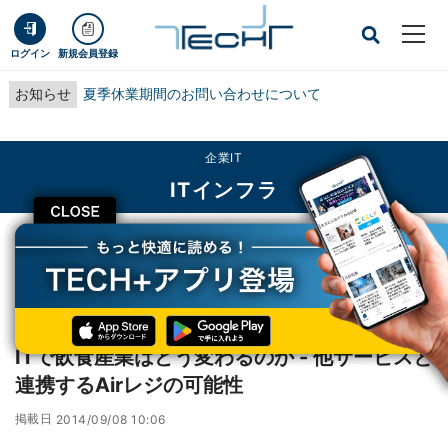
ログイン
新規会員登録
お知らせ
夏季休業期間のお問い合わせについて
企業IT
ITインフラ
CLOSE
TECH+
企業IT
ITインフラ
ITで飲食産業はどう変わるのか - 他サービスと連携するAirレジの可能性
レポート
ITで飲食産業はどう変わるのか - 他サービスと
連携するAirレジの可能性
掲載日
2014/09/08 10:06