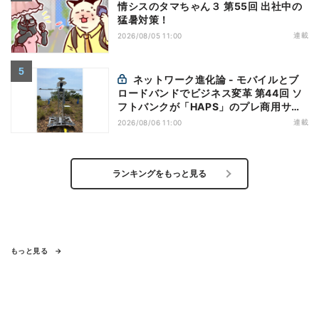
情シスのタマちゃん３ 第55回 出社中の
猛暑対策！
連載
2026/08/05 11:00
ネットワーク進化論 - モバイルとブ
ロードバンドでビジネス変革 第44回 ソ
フトバンクが「HAPS」のプレ商用サー
ビス開始を表明、本格的な商用展開のめ
連載
2026/08/06 11:00
どは
ランキングをもっと見る
もっと見る