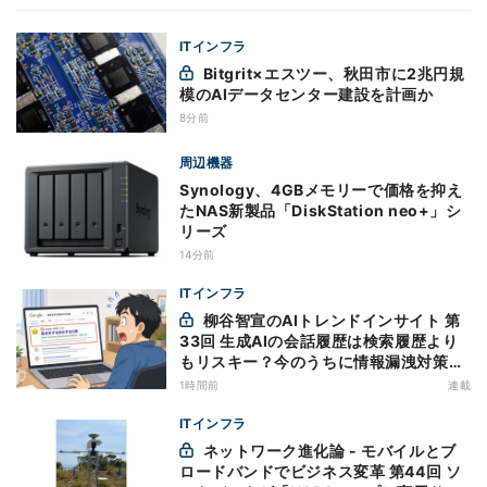
ITインフラ
Bitgrit×エスツー、秋田市に2兆円規
模のAIデータセンター建設を計画か
8分前
周辺機器
Synology、4GBメモリーで価格を抑え
たNAS新製品「DiskStation neo+」シ
リーズ
14分前
ITインフラ
柳谷智宣のAIトレンドインサイト 第
33回 生成AIの会話履歴は検索履歴より
もリスキー？今のうちに情報漏洩対策を
万全にしておこう
1時間前
連載
ITインフラ
ネットワーク進化論 - モバイルとブ
ロードバンドでビジネス変革 第44回 ソ