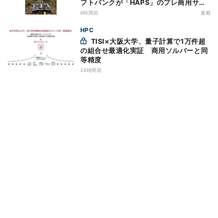
フトバンクが「HAPS」のプレ商用サー
ビス開始を表明、本格的な商用展開のめ
6時間前
連載
どは
HPC
TISI×大阪大学、量子計算で1万件超
の組合せ最適化実証 商用ソルバーと同
等精度
24時間前