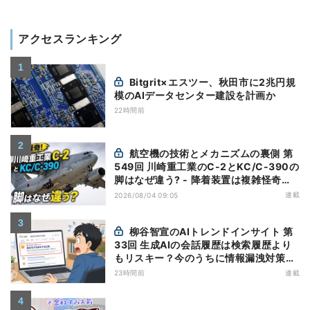
アクセスランキング
Bitgrit×エスツー、秋田市に2兆円規
模のAIデータセンター建設を計画か
22時間前
航空機の技術とメカニズムの裏側 第
549回 川崎重工業のC-2とKC/C-390の
脚はなぜ違う? - 降着装置は複雑怪奇
(5)|軍用輸送機(10)
連載
2026/08/04 09:05
柳谷智宣のAIトレンドインサイト 第
33回 生成AIの会話履歴は検索履歴より
もリスキー？今のうちに情報漏洩対策を
万全にしておこう
23時間前
連載