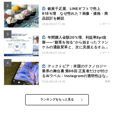
銀座千疋屋、LINEギフトで売上
618％増 なぜ売れた？画像・価格・商
品設計を解説
レポート
2026/05/07 11:36
年間購入金額20%増、利益率8pt改
善——“顧客を知る”から始まったファン
ケルの通販変革と、次に見据えるオムニ
チャネル
レポート
2026/08/07 09:00
テックトピア：米国のテクノロジー
業界の舞台裏 第66回 正直者だけが付け
るAIラベル - Instagramの透明性はなぜ
逆効果になり得るのか
連載
2026/06/26 15:45
ランキングをもっと見る