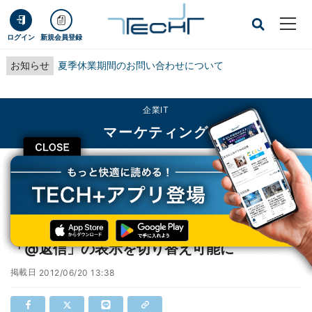
ログイン
新規会員登録
お知らせ
夏季休業期間のお問い合わせについて
企業IT
マーケティング
CLOSE
TECH+
企業IT
マーケティング
Twitter、プロフィールページのTL表示から「@返信」の表示を切り替え可能に
Twitter、プロフィールページのTL表示から
「@返信」の表示を切り替え可能に
掲載日
2012/06/20 13:38