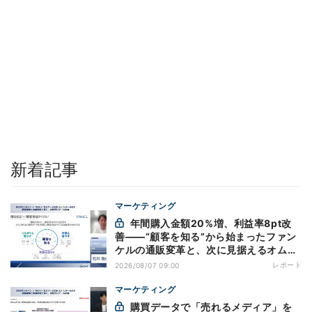
新着記事
マーケティング
年間購入金額20%増、利益率8pt改
善——“顧客を知る”から始まったファン
ケルの通販変革と、次に見据えるオムニ
チャネル
レポート
2026/08/07 09:00
マーケティング
購買データで「売れるメディア」を