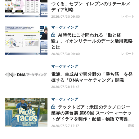
つくる、セブン-イレブンのリテールメ
ディア戦略
レポート
2026/07/30 09:00
マーケティング
AI時代にこそ問われる「勘と経
験」、イオンリテールのデータ活用戦略
とは
レポート
2026/07/30 09:00
マーケティング
電通、生成AIで異分野の「勝ち筋」を発
掘する「DNAマーケティング」開発
2026/07/28 16:47
マーケティング
テックトピア：米国のテクノロジー
業界の舞台裏 第69回 スーパーマーケッ
トがドラマを制作・配信 - 物語で需要を
演出する小売メディア
連載
2026/07/27 17:17