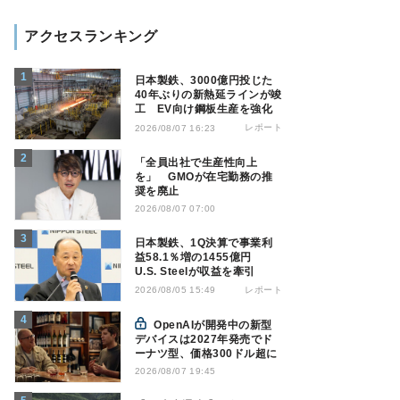
アクセスランキング
日本製鉄、3000億円投じた
40年ぶりの新熱延ラインが竣
工 EV向け鋼板生産を強化
レポート
2026/08/07 16:23
「全員出社で生産性向上
を」 GMOが在宅勤務の推
奨を廃止
2026/08/07 07:00
日本製鉄、1Q決算で事業利
益58.1％増の1455億円
U.S. Steelが収益を牽引
レポート
2026/08/05 15:49
OpenAIが開発中の新型
デバイスは2027年発売でド
ーナツ型、価格300ドル超に
2026/08/07 19:45