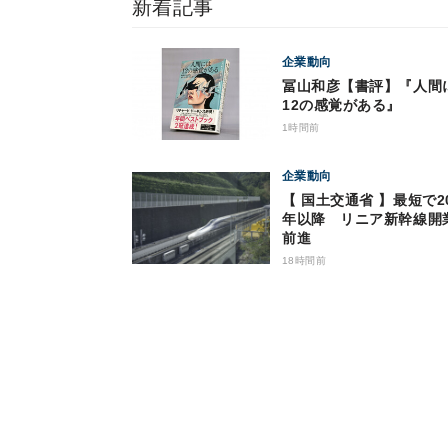
新着記事
企業動向
冨山和彦【書評】『人間
12の感覚がある』
1時間前
企業動向
【 国土交通省 】最短で20
年以降 リニア新幹線開
前進
18時間前