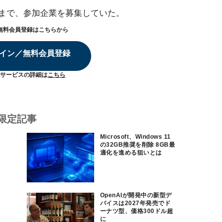
2日まで、参加企業を募集していた。
無料会員登録はこちらから
イン／無料会員登録
サービスの詳細は
こちら
限定記事
Microsoft、Windows 11
の32GB推奨を削除 8GB最
適化を進める狙いとは
OpenAIが開発中の新型デ
バイスは2027年発売でド
ーナツ型、価格300ドル超
に