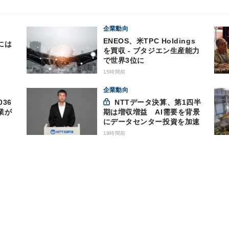
企業動向
ENEOS、米TPC Holdings
には
を買収 - ブタジエン生産能力
で世界3位に
15時間前
企業動向
36
NTTデータ決算、第1四半
業が
期は増収増益 AI需要を背景
にデータセンター投資を加速
19時間前