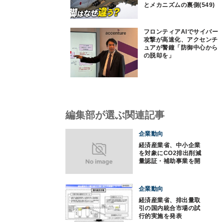
とメカニズムの裏側(549)
フロンティアAIでサイバー
攻撃が高速化、アクセンチ
ュアが警鐘「防御中心から
の脱却を」
編集部が選ぶ関連記事
企業動向
経済産業省、中小企業
を対象にCO2排出削減
量認証・補助事業を開
始
企業動向
経済産業省、排出量取
引の国内統合市場の試
行的実施を発表