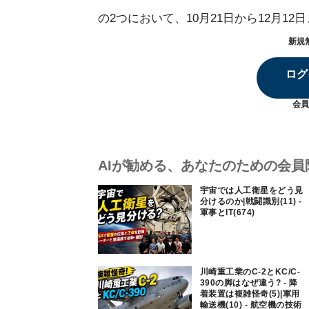
の2つにおいて、10月21日から12月1
新規
ログ
会員
AIが勧める、あなたのための会員
宇宙では人工衛星をどう見
分けるのか|戦闘識別(11) -
軍事とIT(674)
川崎重工業のC-2とKC/C-
390の脚はなぜ違う? - 降
着装置は複雑怪奇(5)|軍用
輸送機(10) - 航空機の技術