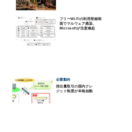
フリーWi-Fiの利用登録画
面でマルウェア感染、
Microsoftが注意喚起
企業動向
排出量取引の国内クレ
ジット制度が本格始動