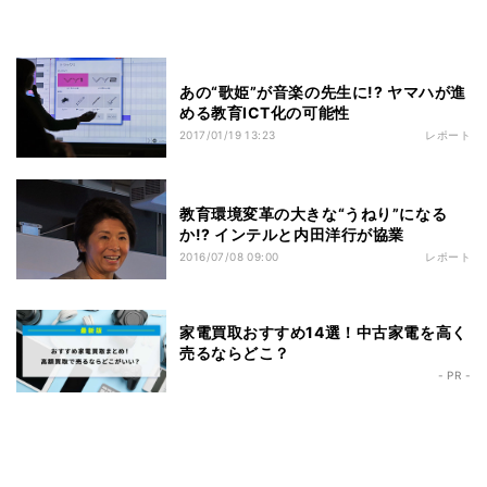
あの“歌姫”が音楽の先生に!? ヤマハが進
める教育ICT化の可能性
2017/01/19 13:23
レポート
教育環境変革の大きな“うねり”になる
か!? インテルと内田洋行が協業
2016/07/08 09:00
レポート
家電買取おすすめ14選！中古家電を高く
売るならどこ？
- PR -