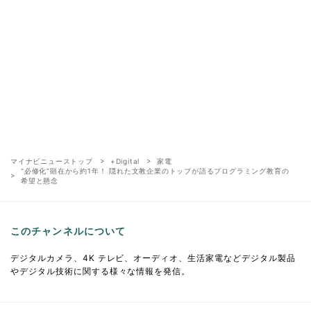
マイナビニューストップ
+Digital
家電
“必修化”顕在から約1年！ 隠れた文教企業のトップが語るプログラミング教育の
希望と懸念
このチャンネルについて
デジタルカメラ、4K テレビ、オーディオ、生活家電などデジタル製品
やデジタル技術に関する様々な情報を発信。