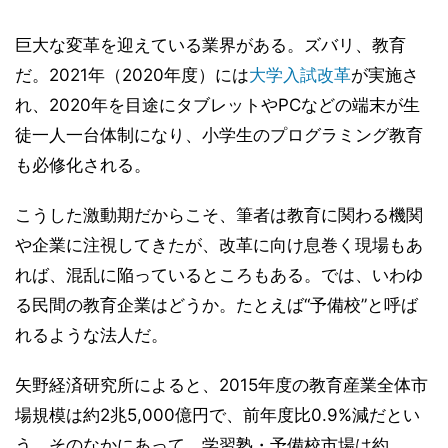
巨大な変革を迎えている業界がある。ズバリ、教育
だ。2021年（2020年度）には
大学入試改革
が実施さ
れ、2020年を目途にタブレットやPCなどの端末が生
徒一人一台体制になり、小学生のプログラミング教育
も必修化される。
こうした激動期だからこそ、筆者は教育に関わる機関
や企業に注視してきたが、改革に向け息巻く現場もあ
れば、混乱に陥っているところもある。では、いわゆ
る民間の教育企業はどうか。たとえば“予備校”と呼ば
れるような法人だ。
矢野経済研究所によると、2015年度の教育産業全体市
場規模は約2兆5,000億円で、前年度比0.9%減だとい
う。そのなかにあって、学習塾・予備校市場は約