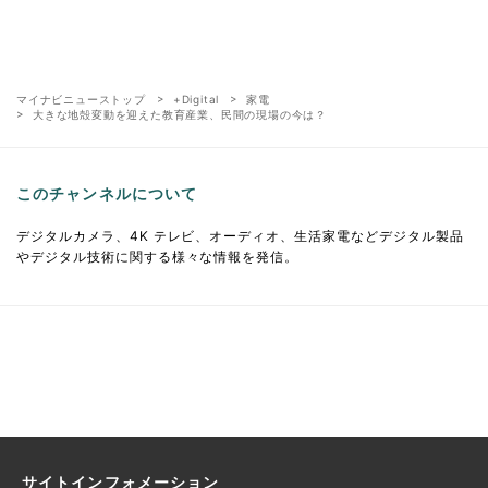
マイナビニューストップ
+Digital
家電
大きな地殻変動を迎えた教育産業、民間の現場の今は？
このチャンネルについて
デジタルカメラ、4K テレビ、オーディオ、生活家電などデジタル製品
やデジタル技術に関する様々な情報を発信。
サイトインフォメーション