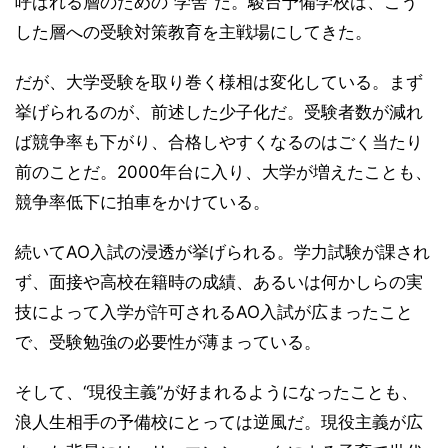
呼ばれる層のための“学舎”だ。駿台予備学校は、こう
した層への受験対策教育を主戦場にしてきた。
だが、大学受験を取り巻く様相は変化している。まず
挙げられるのが、前述した少子化だ。受験者数が減れ
ば競争率も下がり、合格しやすくなるのはごく当たり
前のことだ。2000年台に入り、大学が増えたことも、
競争率低下に拍車をかけている。
続いてAO入試の浸透が挙げられる。学力試験が課され
ず、面接や高校在籍時の成績、あるいは何かしらの実
技によって入学が許可されるAO入試が広まったこと
で、受験勉強の必要性が薄まっている。
そして、“現役主義”が好まれるようになったことも、
浪人生相手の予備校にとっては逆風だ。現役主義が広