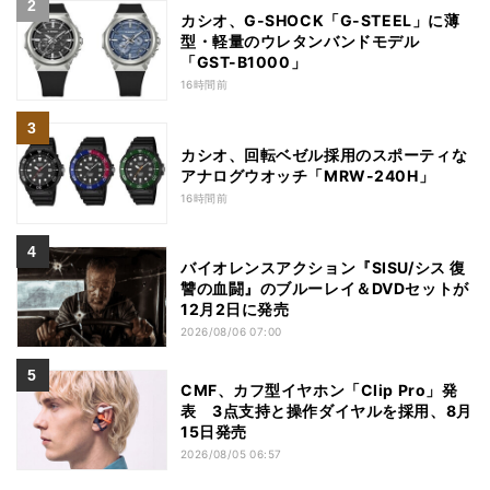
カシオ、G-SHOCK「G-STEEL」に薄
型・軽量のウレタンバンドモデル
「GST-B1000」
16時間前
カシオ、回転ベゼル採用のスポーティな
アナログウオッチ「MRW-240H」
16時間前
バイオレンスアクション『SISU/シス 復
讐の血闘』のブルーレイ＆DVDセットが
12月2日に発売
2026/08/06 07:00
CMF、カフ型イヤホン「Clip Pro」発
表 3点支持と操作ダイヤルを採用、8月
15日発売
2026/08/05 06:57