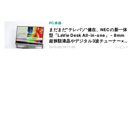
PC本体
まだまだ"テレパソ"健在、NECの新一体
型「LaVie Desk All-in-one」 - 8mm
超狭額液晶やデジタル3波チューナー×4
基を搭載
2015/02/18 11:00
レビュー