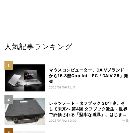
人気記事ランキング
マウスコンピューター、DAIVブランド
から15.3型Copilot+ PC「DAIV Z5」発
売
2026/08/06 15:11
レッツノート・タフブック 30年史、そ
して未来へ 第4回 タフブック誕生 - 世界
で評価される「堅牢な道具」、はじまり
は海外だった
2026/07/02 12:00
連載