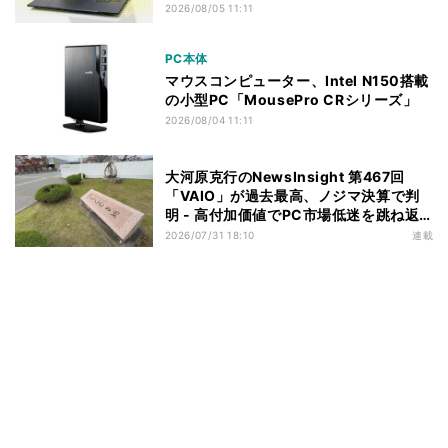
2026/08/05 11:11
PC本体
マウスコンピューター、Intel N150搭載
の小型PC「MousePro CRシリーズ」
2026/08/04 11:11
大河原克行のNewsInsight 第467回
「VAIO」が過去最高、ノジマ決算で判
明 - 高付加価値でPC市場低迷を跳ね返
す
2026/07/31 18:10
連載