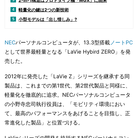
2-in-1構造はプロトタイプ機「MGX」に由来
3
軽量化の鍵は2つの新技術
4
小型モデルは「出し惜しみ」?
5
NEC
パーソナルコンピュータが、13.3型搭載
ノートPC
として世界最軽量となる「LaVie Hybird ZERO」を発
売した。
2012年に発売した「LaVie Z」シリーズを継承する同
製品は、これまでの第1世代、第2世代製品と同様に、
軽量化を徹底的に追求。NECパーソナルコンピュータ
の小野寺忠司執行役員は、「モビリティ環境におい
て、最高のパフォーマンスをあげることを目指し、正
常進化した製品」と位置づける。