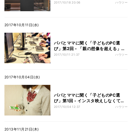
女子中学生はPCをどう使ってる?
2017/10/18 20:06
ハウツー
2017年10月11日(水)
パパとママに聞く「子どものPC選
び」第2回 - 「親の想像を超える」子
どもとPCの付き合い方
2017/10/11 21:37
ハウツー
2017年10月04日(水)
パパとママに聞く「子どものPC選
び」第1回 - インスタ映えしなくてい
いの? 女子大生のPC選び
2017/10/04 12:37
ハウツー
2013年11月21日(木)