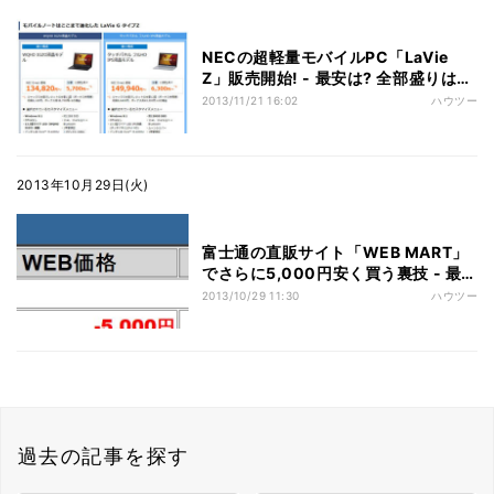
NECの超軽量モバイルPC「LaVie
Z」販売開始! - 最安は? 全部盛りは?
直販サイトで3タイプを検討してみる
2013/11/21 16:02
ハウツー
2013年10月29日(火)
富士通の直販サイト「WEB MART」
でさらに5,000円安く買う裏技 - 最初
は見えていない「あの項目」を変更す
2013/10/29 11:30
ハウツー
ると……
過去の記事を探す