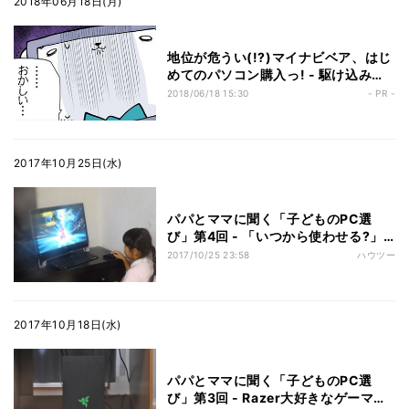
2018年06月18日(月)
地位が危うい(!?)マイナビベア、はじ
めてのパソコン購入っ! - 駆け込み寺
はデジタル編集長?
2018/06/18 15:30
- PR -
2017年10月25日(水)
パパとママに聞く「子どものPC選
び」第4回 - 「いつから使わせる?」
悩めるパパが選ぶなら
2017/10/25 23:58
ハウツー
2017年10月18日(水)
パパとママに聞く「子どものPC選
び」第3回 - Razer大好きなゲーマー