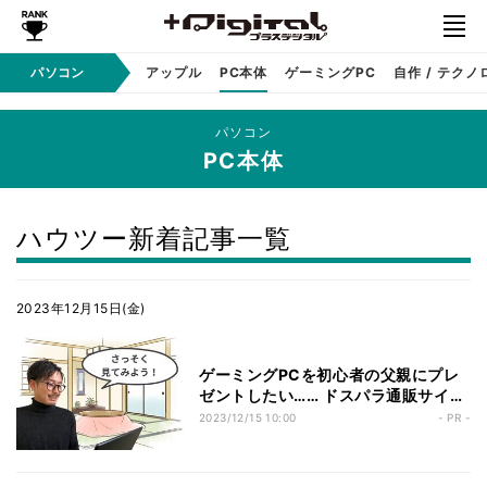
パソコン
Windows
アップル
PC本体
ゲーミングPC
自作 / テクノ
パソコン
PC本体
ハウツー新着記事一覧
2023年12月15日(金)
ゲーミングPCを初心者の父親にプレ
ゼントしたい…… ドスパラ通販サイト
で検索だ！
2023/12/15 10:00
- PR -