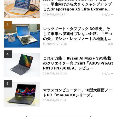
ー、学生向けから大きくジャンプアップ
したSnapdragon X2 Elite Extremeノ
ートPC
2026/05/04 09:11
レビュー
レッツノート・タフブック 30年史、そ
して未来へ 第6回 ブレない針路、「三つ
の矢」でシン・レッツノートの地盤を築
く
2026/07/17 12:00
連載
これぞ万能！ Ryzen AI Max+ 395搭載
のクリエイター向け2in1「ASUS ProArt
PX13 HN7306EA」レビュー
2026/07/24 17:40
レビュー
マウスコンピューター、18型大画面ノー
トPC「mouse K8シリーズ」
2026/08/05 11:11