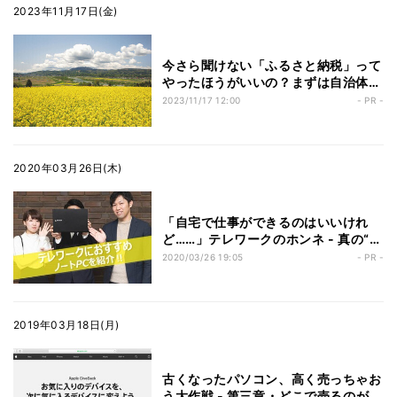
2023年11月17日(金)
今さら聞けない「ふるさと納税」って
やったほうがいいの？まずは自治体の
良さを知るところから始めよう【飯山
2023/11/17 12:00
- PR -
市編】
2020年03月26日(木)
「自宅で仕事ができるのはいいけれ
ど……」テレワークのホンネ - 真の“柔
軟な働き方”を実現させるために必要
2020/03/26 19:05
- PR -
なもの
2019年03月18日(月)
古くなったパソコン、高く売っちゃお
う大作戦 - 第三章・どこで売るのが一