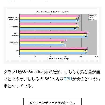
ベンチマークその1 - 内蔵GPU性能 - 3DMark Vantage
11
v1.0
ベンチマークその1 - 内蔵GPU性能 - Half-Life 2
12
ベンチマークその1 - 内蔵GPU性能 - Devil May Cry4
13
Benchmark
ベンチマークその1 - 内蔵GPU性能 - Final Fantasy XI
14
Official Benchmark 3
ベンチマークその1 - 内蔵GPU性能 - リアル彼女 体験版
15
+ベンチマーク
ベンチマークその1 - 内蔵GPU性能 - TMPGEnc4 XP
16
4.7.4.299 日本語版
グラフ11がSYSmarkの結果だが、こちらも殆ど差が無
ベンチマークその1 - 内蔵GPU性能 - MainConcept
17
Reference+H.264/AVC 1.6.1
いというか、むしろi5-661の内蔵
GPU
が優位という結
ベンチマークその1 - 内蔵GPU性能 - 消費電力
18
果となっている。
ベンチマークその1 - 内蔵GPU性能 - 小まとめ
19
ベンチマークその2 - CPU性能 - Sandra 2010
20
次へ：ベンチマークその1 - 内…
Engineer Edition