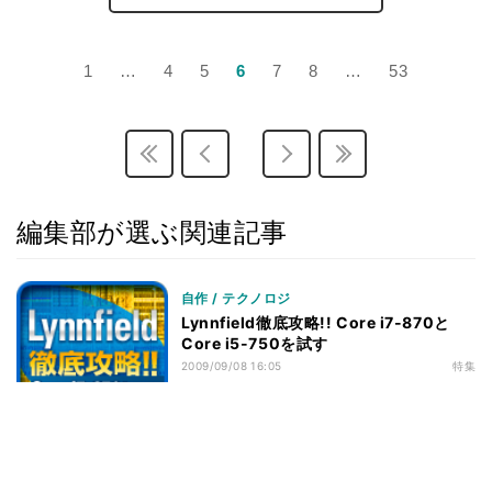
ベンチマークその2 - CPU性能 - PCMark Vantage
21
v1.01
1
…
4
5
6
7
8
…
53
ベンチマークその2 - CPU性能 - SYSmark 2007
22
Preview Version 1.06
ベンチマークその2 - CPU性能 - CineBench R10
23
ベンチマークその2 - CPU性能 - Intel Optimized SMP
24
LINPACK Benchmark package 10.2.2.007
編集部が選ぶ関連記事
ベンチマークその2 - CPU性能 - RightMark Multi-
25
Thread Memory Test 1.1
ベンチマークその2 - CPU性能 - RightMark Memory
26
自作 / テクノロジ
Analyzer 3.8
Lynnfield徹底攻略!! Core i7-870と
ベンチマークその2 - CPU性能 - 3DMark06 v1.10
27
Core i5-750を試す
2009/09/08 16:05
特集
ベンチマークその2 - CPU性能 - 3DMark Vantage v1.0
28
ベンチマークその2 - CPU性能 - Half-Life 2
29
ベンチマークその2 - CPU性能 - Devil May Cry4
30
Benchmark