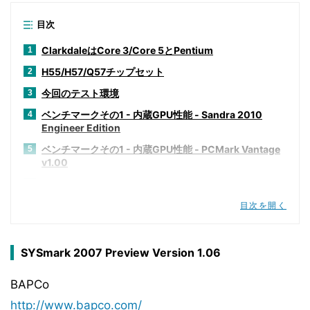
目次
ClarkdaleはCore 3/Core 5とPentium
1
H55/H57/Q57チップセット
2
今回のテスト環境
3
ベンチマークその1 - 内蔵GPU性能 - Sandra 2010
4
Engineer Edition
ベンチマークその1 - 内蔵GPU性能 - PCMark Vantage
5
v1.00
ベンチマークその1 - 内蔵GPU性能 - SYSmark 2007
6
Preview Version 1.06
目次を開く
ベンチマークその1 - 内蔵GPU性能 - CineBench R10
7
ベンチマークその1 - 内蔵GPU性能 - Intel Optimized
8
SYSmark 2007 Preview Version 1.06
SMP LINPACK Benchmark package 10.2.2.007
ベンチマークその1 - 内蔵GPU性能 - RightMark Multi-
9
BAPCo
Thread Memory Test 1.1
http://www.bapco.com/
ベンチマークその1 - 内蔵GPU性能 - 3DMark06 v1.10
10