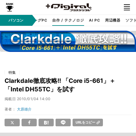
PC本体
パソコン
ゲーミングPC
自作 / テクノロジ
AI PC
周辺機器
ソフ
特集
Clarkdale徹底攻略!! 「Core i5-661」＋
「Intel DH55TC」を試す
掲載日
2010/01/04 14:00
著者：
大原雄介
URLをコピー