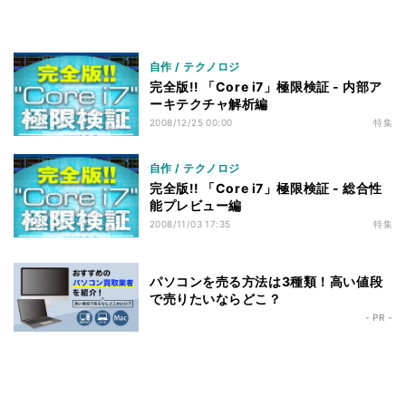
ベンチマークその3 - M/Bの差 - 小まとめ
52
まとめ
53
自作 / テクノロジ
完全版!! 「Core i7」極限検証 - 内部ア
ーキテクチャ解析編
2008/12/25 00:00
特集
自作 / テクノロジ
完全版!! 「Core i7」極限検証 - 総合性
能プレビュー編
2008/11/03 17:35
特集
パソコンを売る方法は3種類！高い値段
で売りたいならどこ？
- PR -