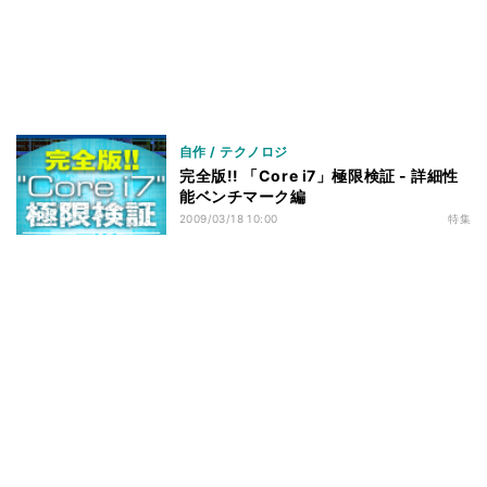
ベンチマークその3 - M/Bの差 - RightMark Multi-
42
Thread Memory Test 1.1
ベンチマークその3 - M/Bの差 - 3DMark06 v1.10
43
ベンチマークその3 - M/Bの差 - 3DMark Vantage v1.0
44
ベンチマークその3 - M/Bの差 - Half-Life 2
45
自作 / テクノロジ
完全版!! 「Core i7」極限検証 - 詳細性
ベンチマークその3 - M/Bの差 - Devil May Cry4
46
能ベンチマーク編
Benchmark
2009/03/18 10:00
特集
ベンチマークその3 - M/Bの差 - Final Fantasy XI
47
Official Benchmark 3
ベンチマークその3 - M/Bの差 - リアル彼女 体験版+ベ
48
ンチマーク
ベンチマークその3 - M/Bの差 - TMPGEnc4 XP
49
4.7.4.299 日本語版
ベンチマークその3 - M/Bの差 - MainConcept
50
Reference+H.264/AVC 1.6.1
ベンチマークその3 - M/Bの差 - 消費電力
51