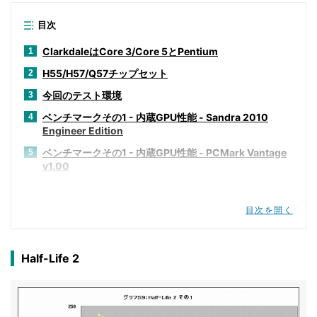
目次
ClarkdaleはCore 3/Core 5とPentium
1
H55/H57/Q57チップセット
2
今回のテスト環境
3
ベンチマークその1 - 内蔵GPU性能 - Sandra 2010
4
Engineer Edition
ベンチマークその1 - 内蔵GPU性能 - PCMark Vantage
5
v1.00
ベンチマークその1 - 内蔵GPU性能 - SYSmark 2007
6
Preview Version 1.06
目次を開く
ベンチマークその1 - 内蔵GPU性能 - CineBench R10
7
ベンチマークその1 - 内蔵GPU性能 - Intel Optimized
8
Half-Life 2
SMP LINPACK Benchmark package 10.2.2.007
ベンチマークその1 - 内蔵GPU性能 - RightMark Multi-
9
Thread Memory Test 1.1
ベンチマークその1 - 内蔵GPU性能 - 3DMark06 v1.10
10