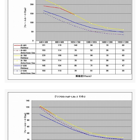
ベンチマークその1 - 内蔵GPU性能 - 3DMark Vantage
11
v1.0
ベンチマークその1 - 内蔵GPU性能 - Half-Life 2
12
ベンチマークその1 - 内蔵GPU性能 - Devil May Cry4
13
Benchmark
ベンチマークその1 - 内蔵GPU性能 - Final Fantasy XI
14
Official Benchmark 3
ベンチマークその1 - 内蔵GPU性能 - リアル彼女 体験版
15
+ベンチマーク
ベンチマークその1 - 内蔵GPU性能 - TMPGEnc4 XP
16
4.7.4.299 日本語版
ベンチマークその1 - 内蔵GPU性能 - MainConcept
17
Reference+H.264/AVC 1.6.1
ベンチマークその1 - 内蔵GPU性能 - 消費電力
18
ベンチマークその1 - 内蔵GPU性能 - 小まとめ
19
ベンチマークその2 - CPU性能 - Sandra 2010
20
Engineer Edition