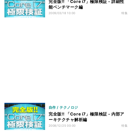
完全版!! 「Core i7」極限検証 - 詳細性
能ベンチマーク編
2009/03/18 10:00
特集
自作 / テクノロジ
完全版!! 「Core i7」極限検証 - 内部ア
ーキテクチャ解析編
2008/12/25 00:00
特集