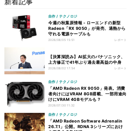
新着記事
自作 / テクノロジ
今週の秋葉原情報 - ローエンドの新型
Radeon「RX 9050」が発売、過熱から
守れる電源ケーブルも
2026/08/05 15:51
レポート
【決算深読み】AI拡大のパナソニック、
上方修正で41年ぶり過去最高益の中身
2026/08/02 17:54
レポート
自作 / テクノロジ
「AMD Radeon RX 9050」発表。消費
者向けにはVRAM 8GB搭載、一部用途向
けにVRAM 4GBモデルも？
2026/07/30 11:32
自作 / テクノロジ
「AMD Radeon Software Adrenalin
26.7.1」公開。RDNA 3シリーズにおけ