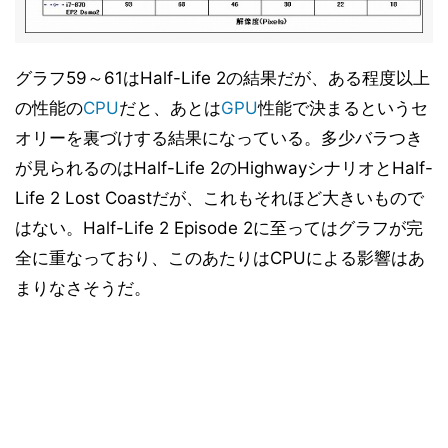
ベンチマークその2 - CPU性能 - Final Fantasy XI
31
Official Benchmark 3
ベンチマークその2 - CPU性能 - リアル彼女 体験版+ベ
32
ンチマーク
グラフ59～61はHalf-Life 2の結果だが、ある程度以上
ベンチマークその2 - CPU性能 - TMPGEnc4 XP
33
の性能の
CPU
だと、あとは
GPU
性能で決まるというセ
4.7.4.299 日本語版
オリーを裏づけする結果になっている。多少バラつき
ベンチマークその2 - CPU性能 - MainConcept
34
が見られるのはHalf-Life 2のHighwayシナリオとHalf-
Reference+H.264/AVC 1.6.1
Life 2 Lost Coastだが、これもそれほど大きいもので
ベンチマークその2 - CPU性能 - 消費電力
35
はない。Half-Life 2 Episode 2に至ってはグラフが完
ベンチマークその2 - CPU性能 - 小まとめ
36
全に重なっており、このあたりはCPUによる影響はあ
ベンチマークその3 - M/Bの差 - Sandra 2010
37
Engineer Edition
まりなさそうだ。
ベンチマークその3 - M/Bの差 - PCMark Vantage v1.01
38
ベンチマークその3 - M/Bの差 - SYSmark 2007
39
Preview Version 1.06
ベンチマークその3 - M/Bの差 - CineBench R10
40
ベンチマークその3 - M/Bの差 - Intel Optimized SMP
41
LINPACK Benchmark package 10.2.2.007