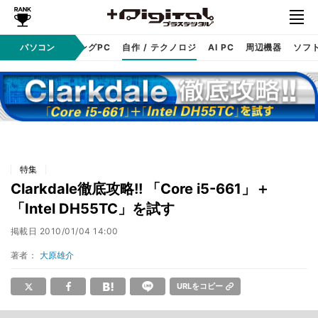
PC本体
パソコン
ゲーミングPC
自作 / テクノロジ
AI PC
周辺機器
ソフ
特集
Clarkdale徹底攻略!! 「Core i5-661」＋
「Intel DH55TC」を試す
掲載日
2010/01/04 14:00
著者：
大原雄介
URLをコピー