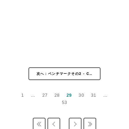
ベンチマークその3 - M/Bの差 - RightMark Multi-
42
Thread Memory Test 1.1
ベンチマークその3 - M/Bの差 - 3DMark06 v1.10
43
ベンチマークその3 - M/Bの差 - 3DMark Vantage v1.0
44
ベンチマークその3 - M/Bの差 - Half-Life 2
45
ベンチマークその3 - M/Bの差 - Devil May Cry4
46
Benchmark
ベンチマークその3 - M/Bの差 - Final Fantasy XI
47
Official Benchmark 3
次へ：ベンチマークその2 - C…
ベンチマークその3 - M/Bの差 - リアル彼女 体験版+ベ
48
ンチマーク
ベンチマークその3 - M/Bの差 - TMPGEnc4 XP
49
1
…
27
28
29
30
31
…
4.7.4.299 日本語版
53
ベンチマークその3 - M/Bの差 - MainConcept
50
Reference+H.264/AVC 1.6.1
ベンチマークその3 - M/Bの差 - 消費電力
51