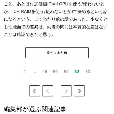
こと。あとは付加価値(Dual GPUを使う/使わないと
ベンチマークその2 - CPU性能 - PCMark Vantage
21
か、ICH RAIDを使う/使わないとか)で決めるという話
v1.01
になるという、ごく当たり前の話であった。少なくと
ベンチマークその2 - CPU性能 - SYSmark 2007
22
Preview Version 1.06
も性能面での差異は、両者の間には本質的な差はない
ベンチマークその2 - CPU性能 - CineBench R10
23
ことは確認できたと思う。
ベンチマークその2 - CPU性能 - Intel Optimized SMP
24
LINPACK Benchmark package 10.2.2.007
ベンチマークその2 - CPU性能 - RightMark Multi-
25
次へ：まとめ
Thread Memory Test 1.1
ベンチマークその2 - CPU性能 - RightMark Memory
26
Analyzer 3.8
1
…
49
50
51
52
53
ベンチマークその2 - CPU性能 - 3DMark06 v1.10
27
ベンチマークその2 - CPU性能 - 3DMark Vantage v1.0
28
ベンチマークその2 - CPU性能 - Half-Life 2
29
ベンチマークその2 - CPU性能 - Devil May Cry4
30
Benchmark
編集部が選ぶ関連記事