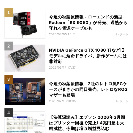
今週の秋葉原情報 - ローエンドの新型
Radeon「RX 9050」が発売、過熱から
守れる電源ケーブルも
2026/08/05 15:51
レポート
NVIDIA GeForce GTX 1080 Tiなど旧
モデルに延命ドライバ。新作ゲームには
非対応
2026/06/17 17:37
今週の秋葉原情報 - 2社のレトロ風PCケ
ースがまさかの同日発売、レトロなROG
マザーも登場
2026/07/16 18:35
レポート
【決算深読み】エプソン 2026年3月期
はプリンター回復で売上1.4兆円超も大
幅減益、今期は増収増益見込む