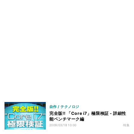
ベンチマークその3 - M/Bの差 - RightMark Multi-
42
Thread Memory Test 1.1
ベンチマークその3 - M/Bの差 - 3DMark06 v1.10
43
ベンチマークその3 - M/Bの差 - 3DMark Vantage v1.0
44
ベンチマークその3 - M/Bの差 - Half-Life 2
45
ベンチマークその3 - M/Bの差 - Devil May Cry4
46
Benchmark
ベンチマークその3 - M/Bの差 - Final Fantasy XI
47
Official Benchmark 3
ベンチマークその3 - M/Bの差 - リアル彼女 体験版+ベ
48
ンチマーク
ベンチマークその3 - M/Bの差 - TMPGEnc4 XP
49
4.7.4.299 日本語版
自作 / テクノロジ
ベンチマークその3 - M/Bの差 - MainConcept
50
完全版!! 「Core i7」極限検証 - 詳細性
Reference+H.264/AVC 1.6.1
能ベンチマーク編
ベンチマークその3 - M/Bの差 - 消費電力
2009/03/18 10:00
特集
51