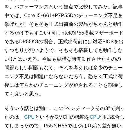
を、パフォーマンスという観点で比較してみた。記事
ベンチマークその1 - 内蔵GPU性能 - 3DMark Vantage
11
v1.0
中では、Core i5-661+P7P55Dのチューニング不足を
ベンチマークその1 - 内蔵GPU性能 - Half-Life 2
12
挙げたが、そもそも正式出荷前の製品がちゃんと動作
ベンチマークその1 - 内蔵GPU性能 - Devil May Cry4
するだけでもすごい(同じIntelのP55搭載マザーボード
13
Benchmark
であるDP55KGの場合、正式出荷前には対応BIOSを出
ベンチマークその1 - 内蔵GPU性能 - Final Fantasy XI
14
すつもりが無いようで、そもそも搭載しても動作しな
Official Benchmark 3
い!)とはいえる。今回も結構な時間動作させたものの
ベンチマークその1 - 内蔵GPU性能 - リアル彼女 体験版
15
+ベンチマーク
問題らしい問題もなく、それを考えれば多少のチュー
ベンチマークその1 - 内蔵GPU性能 - TMPGEnc4 XP
ニング不足は問題にならないだろう。恐らく正式出荷
16
4.7.4.299 日本語版
後には何らかのチューニングが施されることを期待し
ベンチマークその1 - 内蔵GPU性能 - MainConcept
17
ても良いと思う。
Reference+H.264/AVC 1.6.1
ベンチマークその1 - 内蔵GPU性能 - 消費電力
18
そういう話とは別に、この"ベンチマークその3"で判っ
ベンチマークその1 - 内蔵GPU性能 - 小まとめ
19
たのは、
GPU
というかGMCHの機能を
CPU
側に統合し
ベンチマークその2 - CPU性能 - Sandra 2010
20
てしまったので、P55とH55ではやはり殆ど差が無い
Engineer Edition