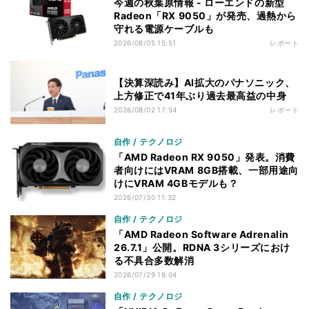
今週の秋葉原情報 - ローエンドの新型
Radeon「RX 9050」が発売、過熱から
守れる電源ケーブルも
2026/08/05 15:51
レポート
【決算深読み】AI拡大のパナソニック、
上方修正で41年ぶり過去最高益の中身
2026/08/02 17:54
レポート
自作 / テクノロジ
「AMD Radeon RX 9050」発表。消費
者向けにはVRAM 8GB搭載、一部用途向
けにVRAM 4GBモデルも？
2026/07/30 11:32
自作 / テクノロジ
「AMD Radeon Software Adrenalin
26.7.1」公開。RDNA 3シリーズにおけ
る不具合多数解消
2026/07/29 16:04
自作 / テクノロジ