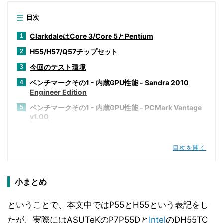
目次
ClarkdaleはCore 3/Core 5とPentium
1
H55/H57/Q57チップセット
2
今回のテスト環境
3
ベンチマークその1 - 内蔵GPU性能 - Sandra 2010
4
Engineer Edition
ベンチマークその1 - 内蔵GPU性能 - PCMark Vantage
5
v1.00
ベンチマークその1 - 内蔵GPU性能 - SYSmark 2007
6
Preview Version 1.06
目次を開く
ベンチマークその1 - 内蔵GPU性能 - CineBench R10
7
ベンチマークその1 - 内蔵GPU性能 - Intel Optimized
8
小まとめ
SMP LINPACK Benchmark package 10.2.2.007
ベンチマークその1 - 内蔵GPU性能 - RightMark Multi-
9
ということで、本文中ではP55とH55という表記をし
Thread Memory Test 1.1
たが、実際にはASUTeKのP7P55Dと
Intel
のDH55TC
ベンチマークその1 - 内蔵GPU性能 - 3DMark06 v1.10
10