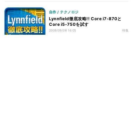
ベンチマークその2 - CPU性能 - Final Fantasy XI
31
Official Benchmark 3
自作 / テクノロジ
ベンチマークその2 - CPU性能 - リアル彼女 体験版+ベ
32
Lynnfield徹底攻略!! Core i7-870と
ンチマーク
Core i5-750を試す
ベンチマークその2 - CPU性能 - TMPGEnc4 XP
33
2009/09/08 16:05
特集
4.7.4.299 日本語版
ベンチマークその2 - CPU性能 - MainConcept
34
Reference+H.264/AVC 1.6.1
ベンチマークその2 - CPU性能 - 消費電力
35
ベンチマークその2 - CPU性能 - 小まとめ
36
ベンチマークその3 - M/Bの差 - Sandra 2010
37
Engineer Edition
ベンチマークその3 - M/Bの差 - PCMark Vantage v1.01
38
ベンチマークその3 - M/Bの差 - SYSmark 2007
39
Preview Version 1.06
ベンチマークその3 - M/Bの差 - CineBench R10
40
ベンチマークその3 - M/Bの差 - Intel Optimized SMP
41
LINPACK Benchmark package 10.2.2.007