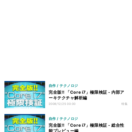
ベンチマークその3 - M/Bの差 - 小まとめ
52
まとめ
53
自作 / テクノロジ
完全版!! 「Core i7」極限検証 - 内部ア
ーキテクチャ解析編
2008/12/25 00:00
特集
自作 / テクノロジ
完全版!! 「Core i7」極限検証 - 総合性
能プレビュー編