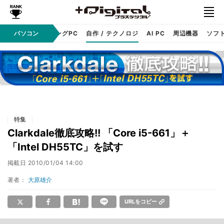
PC本体
パソコン
ゲーミングPC
自作 / テクノロジ
AI PC
周辺機器
ソフ
特集
Clarkdale徹底攻略!! 「Core i5-661」＋
「Intel DH55TC」を試す
掲載日
2010/01/04 14:00
著者：
大原雄介
URLをコピー