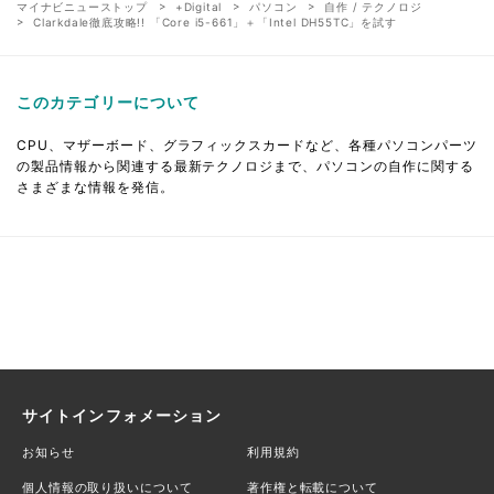
マイナビニューストップ
+Digital
パソコン
自作 / テクノロジ
Clarkdale徹底攻略!! 「Core i5-661」＋「Intel DH55TC」を試す
このカテゴリーについて
CPU、マザーボード、グラフィックスカードなど、各種パソコンパーツ
の製品情報から関連する最新テクノロジまで、パソコンの自作に関する
さまざまな情報を発信。
サイトインフォメーション
お知らせ
利用規約
個人情報の取り扱いについて
著作権と転載について