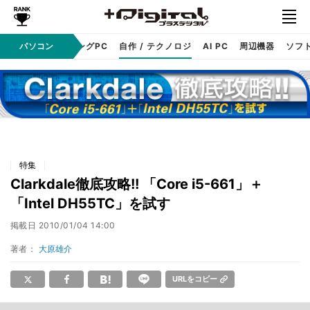
PC本体
パソコン
ゲーミングPC
自作 / テクノロジ
AI PC
周辺機器
ソフ
特集
Clarkdale徹底攻略!! 「Core i5-661」＋
「Intel DH55TC」を試す
掲載日
2010/01/04 14:00
著者：
大原雄介
URLをコピー