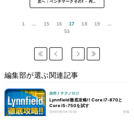
次へ：ベンチマークその1 - 内…
ベンチマークその2 - CPU性能 - PCMark Vantage
21
v1.01
ベンチマークその2 - CPU性能 - SYSmark 2007
22
1
…
15
16
17
18
19
…
Preview Version 1.06
53
ベンチマークその2 - CPU性能 - CineBench R10
23
ベンチマークその2 - CPU性能 - Intel Optimized SMP
24
LINPACK Benchmark package 10.2.2.007
ベンチマークその2 - CPU性能 - RightMark Multi-
25
Thread Memory Test 1.1
編集部が選ぶ関連記事
ベンチマークその2 - CPU性能 - RightMark Memory
26
Analyzer 3.8
ベンチマークその2 - CPU性能 - 3DMark06 v1.10
27
自作 / テクノロジ
Lynnfield徹底攻略!! Core i7-870と
ベンチマークその2 - CPU性能 - 3DMark Vantage v1.0
28
Core i5-750を試す
ベンチマークその2 - CPU性能 - Half-Life 2
29
2009/09/08 16:05
特集
ベンチマークその2 - CPU性能 - Devil May Cry4
30
Benchmark