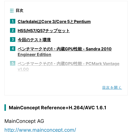
目次
ClarkdaleはCore 3/Core 5とPentium
1
H55/H57/Q57チップセット
2
今回のテスト環境
3
ベンチマークその1 - 内蔵GPU性能 - Sandra 2010
4
Engineer Edition
ベンチマークその1 - 内蔵GPU性能 - PCMark Vantage
5
v1.00
ベンチマークその1 - 内蔵GPU性能 - SYSmark 2007
6
Preview Version 1.06
目次を開く
ベンチマークその1 - 内蔵GPU性能 - CineBench R10
7
ベンチマークその1 - 内蔵GPU性能 - Intel Optimized
8
MainConcept Reference+H.264/AVC 1.6.1
SMP LINPACK Benchmark package 10.2.2.007
ベンチマークその1 - 内蔵GPU性能 - RightMark Multi-
9
MainConcept AG
Thread Memory Test 1.1
http://www.mainconcept.com/
ベンチマークその1 - 内蔵GPU性能 - 3DMark06 v1.10
10