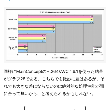
ベンチマークその1 - 内蔵GPU性能 - 3DMark Vantage
11
v1.0
ベンチマークその1 - 内蔵GPU性能 - Half-Life 2
12
ベンチマークその1 - 内蔵GPU性能 - Devil May Cry4
13
Benchmark
ベンチマークその1 - 内蔵GPU性能 - Final Fantasy XI
14
Official Benchmark 3
ベンチマークその1 - 内蔵GPU性能 - リアル彼女 体験版
15
+ベンチマーク
ベンチマークその1 - 内蔵GPU性能 - TMPGEnc4 XP
16
4.7.4.299 日本語版
同様にMainConceptのH.264/AVC 1.6.1を使った結果
ベンチマークその1 - 内蔵GPU性能 - MainConcept
17
がグラフ28である。こちらでも微妙に差はあるが、そ
Reference+H.264/AVC 1.6.1
れでも大きな差にならないのは絶対的な処理性能が間
ベンチマークその1 - 内蔵GPU性能 - 消費電力
18
に合って無いから、と考えられるかもしれない。
ベンチマークその1 - 内蔵GPU性能 - 小まとめ
19
ベンチマークその2 - CPU性能 - Sandra 2010
20
Engineer Edition