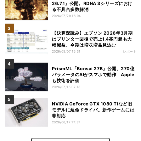
26.7.1」公開。RDNA 3シリーズにおけ
る不具合多数解消
2026/07/29 16:04
【決算深読み】エプソン 2026年3月期
はプリンター回復で売上1.4兆円超も大
幅減益、今期は増収増益見込む
2026/05/07 15:31
レポート
PrismML「Bonsai 27B」公開、270億
パラメータのAIがスマホで動作 Apple
も技術を評価
2026/07/15 07:18
NVIDIA GeForce GTX 1080 Tiなど旧
モデルに延命ドライバ。新作ゲームには
非対応
2026/06/17 17:37