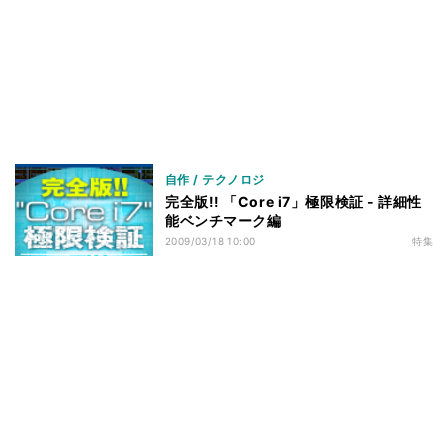
ベンチマークその3 - M/Bの差 - RightMark Multi-
42
Thread Memory Test 1.1
ベンチマークその3 - M/Bの差 - 3DMark06 v1.10
43
ベンチマークその3 - M/Bの差 - 3DMark Vantage v1.0
44
ベンチマークその3 - M/Bの差 - Half-Life 2
45
ベンチマークその3 - M/Bの差 - Devil May Cry4
46
自作 / テクノロジ
Benchmark
完全版!! 「Core i7」極限検証 - 詳細性
ベンチマークその3 - M/Bの差 - Final Fantasy XI
能ベンチマーク編
47
Official Benchmark 3
2009/03/18 10:00
特集
ベンチマークその3 - M/Bの差 - リアル彼女 体験版+ベ
48
ンチマーク
ベンチマークその3 - M/Bの差 - TMPGEnc4 XP
49
4.7.4.299 日本語版
ベンチマークその3 - M/Bの差 - MainConcept
50
Reference+H.264/AVC 1.6.1
ベンチマークその3 - M/Bの差 - 消費電力
51