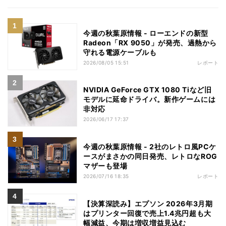
今週の秋葉原情報 - ローエンドの新型
Radeon「RX 9050」が発売、過熱から
守れる電源ケーブルも
2026/08/05 15:51
レポート
NVIDIA GeForce GTX 1080 Tiなど旧
モデルに延命ドライバ。新作ゲームには
非対応
2026/06/17 17:37
今週の秋葉原情報 - 2社のレトロ風PCケ
ースがまさかの同日発売、レトロなROG
マザーも登場
2026/07/16 18:35
レポート
【決算深読み】エプソン 2026年3月期
はプリンター回復で売上1.4兆円超も大
幅減益、今期は増収増益見込む