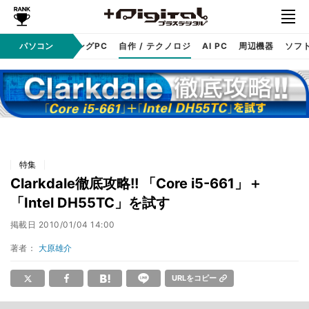
PC本体
パソコン
ゲーミングPC
自作 / テクノロジ
AI PC
周辺機器
ソフ
特集
Clarkdale徹底攻略!! 「Core i5-661」＋
「Intel DH55TC」を試す
掲載日
2010/01/04 14:00
著者：
大原雄介
URLをコピー