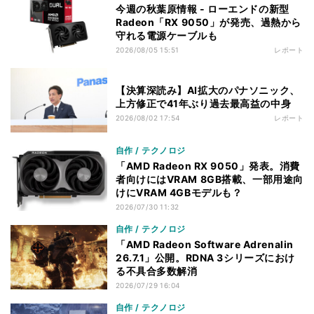
今週の秋葉原情報 - ローエンドの新型
Radeon「RX 9050」が発売、過熱から
守れる電源ケーブルも
2026/08/05 15:51
レポート
【決算深読み】AI拡大のパナソニック、
上方修正で41年ぶり過去最高益の中身
2026/08/02 17:54
レポート
自作 / テクノロジ
「AMD Radeon RX 9050」発表。消費
者向けにはVRAM 8GB搭載、一部用途向
けにVRAM 4GBモデルも？
2026/07/30 11:32
自作 / テクノロジ
「AMD Radeon Software Adrenalin
26.7.1」公開。RDNA 3シリーズにおけ
る不具合多数解消
2026/07/29 16:04
自作 / テクノロジ