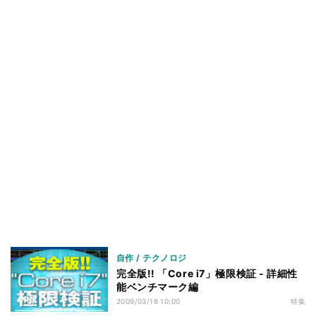
ベンチマークその3 - M/Bの差 - RightMark Multi-
42
Thread Memory Test 1.1
ベンチマークその3 - M/Bの差 - 3DMark06 v1.10
43
ベンチマークその3 - M/Bの差 - 3DMark Vantage v1.0
44
ベンチマークその3 - M/Bの差 - Half-Life 2
45
ベンチマークその3 - M/Bの差 - Devil May Cry4
46
Benchmark
ベンチマークその3 - M/Bの差 - Final Fantasy XI
47
Official Benchmark 3
ベンチマークその3 - M/Bの差 - リアル彼女 体験版+ベ
48
ンチマーク
ベンチマークその3 - M/Bの差 - TMPGEnc4 XP
49
4.7.4.299 日本語版
自作 / テクノロジ
ベンチマークその3 - M/Bの差 - MainConcept
50
完全版!! 「Core i7」極限検証 - 詳細性
Reference+H.264/AVC 1.6.1
能ベンチマーク編
ベンチマークその3 - M/Bの差 - 消費電力
51
2009/03/18 10:00
特集