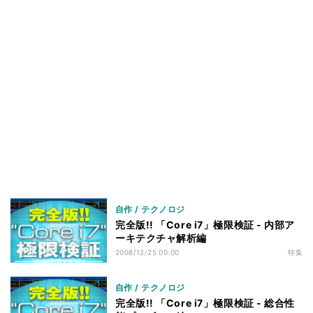
ベンチマークその3 - M/Bの差 - 小まとめ
52
まとめ
53
自作 / テクノロジ
完全版!! 「Core i7」極限検証 - 内部ア
ーキテクチャ解析編
2008/12/25 00:00
特集
自作 / テクノロジ
完全版!! 「Core i7」極限検証 - 総合性