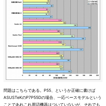
ベンチマークその1 - 内蔵GPU性能 - 3DMark Vantage
11
v1.0
ベンチマークその1 - 内蔵GPU性能 - Half-Life 2
12
ベンチマークその1 - 内蔵GPU性能 - Devil May Cry4
13
Benchmark
ベンチマークその1 - 内蔵GPU性能 - Final Fantasy XI
14
Official Benchmark 3
ベンチマークその1 - 内蔵GPU性能 - リアル彼女 体験版
15
+ベンチマーク
ベンチマークその1 - 内蔵GPU性能 - TMPGEnc4 XP
16
4.7.4.299 日本語版
ベンチマークその1 - 内蔵GPU性能 - MainConcept
17
Reference+H.264/AVC 1.6.1
ベンチマークその1 - 内蔵GPU性能 - 消費電力
18
問題はこちらである。P55、というか正確に書けば
ベンチマークその1 - 内蔵GPU性能 - 小まとめ
19
ASUSTeKのP7P55Dの場合、一応ベースモデルという
ベンチマークその2 - CPU性能 - Sandra 2010
20
ことであれこれ周辺機器はついていないが、それでも
Engineer Edition