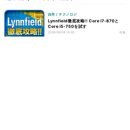
ベンチマークその2 - CPU性能 - Final Fantasy XI
31
Official Benchmark 3
自作 / テクノロジ
ベンチマークその2 - CPU性能 - リアル彼女 体験版+ベ
32
ンチマーク
Lynnfield徹底攻略!! Core i7-870と
Core i5-750を試す
ベンチマークその2 - CPU性能 - TMPGEnc4 XP
33
2009/09/08 16:05
特集
4.7.4.299 日本語版
ベンチマークその2 - CPU性能 - MainConcept
34
Reference+H.264/AVC 1.6.1
ベンチマークその2 - CPU性能 - 消費電力
35
ベンチマークその2 - CPU性能 - 小まとめ
36
ベンチマークその3 - M/Bの差 - Sandra 2010
37
Engineer Edition
ベンチマークその3 - M/Bの差 - PCMark Vantage v1.01
38
ベンチマークその3 - M/Bの差 - SYSmark 2007
39
Preview Version 1.06
ベンチマークその3 - M/Bの差 - CineBench R10
40
ベンチマークその3 - M/Bの差 - Intel Optimized SMP
41
LINPACK Benchmark package 10.2.2.007