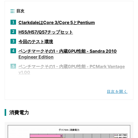
目次
ClarkdaleはCore 3/Core 5とPentium
1
H55/H57/Q57チップセット
2
今回のテスト環境
3
ベンチマークその1 - 内蔵GPU性能 - Sandra 2010
4
Engineer Edition
ベンチマークその1 - 内蔵GPU性能 - PCMark Vantage
5
v1.00
ベンチマークその1 - 内蔵GPU性能 - SYSmark 2007
6
Preview Version 1.06
目次を開く
ベンチマークその1 - 内蔵GPU性能 - CineBench R10
7
ベンチマークその1 - 内蔵GPU性能 - Intel Optimized
8
消費電力
SMP LINPACK Benchmark package 10.2.2.007
ベンチマークその1 - 内蔵GPU性能 - RightMark Multi-
9
Thread Memory Test 1.1
ベンチマークその1 - 内蔵GPU性能 - 3DMark06 v1.10
10