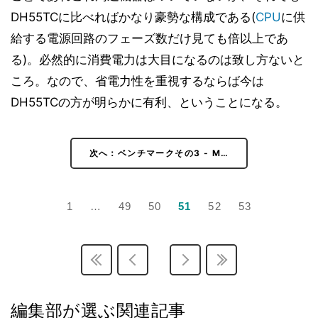
DH55TCに比べればかなり豪勢な構成である(
CPU
に供
ベンチマークその2 - CPU性能 - PCMark Vantage
21
v1.01
給する電源回路のフェーズ数だけ見ても倍以上であ
ベンチマークその2 - CPU性能 - SYSmark 2007
22
る)。必然的に消費電力は大目になるのは致し方ないと
Preview Version 1.06
ころ。なので、省電力性を重視するならば今は
ベンチマークその2 - CPU性能 - CineBench R10
23
DH55TCの方が明らかに有利、ということになる。
ベンチマークその2 - CPU性能 - Intel Optimized SMP
24
LINPACK Benchmark package 10.2.2.007
ベンチマークその2 - CPU性能 - RightMark Multi-
25
次へ：ベンチマークその3 - M…
Thread Memory Test 1.1
ベンチマークその2 - CPU性能 - RightMark Memory
26
Analyzer 3.8
1
…
49
50
51
52
53
ベンチマークその2 - CPU性能 - 3DMark06 v1.10
27
ベンチマークその2 - CPU性能 - 3DMark Vantage v1.0
28
ベンチマークその2 - CPU性能 - Half-Life 2
29
ベンチマークその2 - CPU性能 - Devil May Cry4
30
Benchmark
編集部が選ぶ関連記事