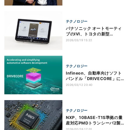
SUBARUが選んだわけ
テクノロジー
パナソニック オートモーティ
ブのIVI、トヨタの新型
「RAV4」に採用
2026/03/19 15:22
テクノロジー
Infineon、自動車向けソフト
バンドル「DRIVECORE」に3
つのバンドルを追加
2026/03/12 20:40
テクノロジー
NXP、10BASE-T1S準拠の量
産対応PMDトランシーバ2製品
を発表
2026/02/26 17:01