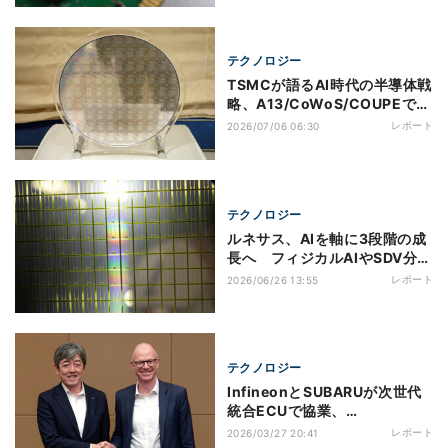
テクノロジー
TSMCが語るAI時代の半導体戦
略、A13/CoWoS/COUPEで激
増する演算需要に対応
レポート
2026/07/06 06:30
テクノロジー
ルネサス、AIを軸に3段階の成
長へ フィジカルAIやSDV分野
の需要開拓を推進
レポート
2026/06/26 13:55
テクノロジー
InfineonとSUBARUが次世代
統合ECUで協業、
MCU「AURIX TC4x」を
レポート
2026/03/27 20:41