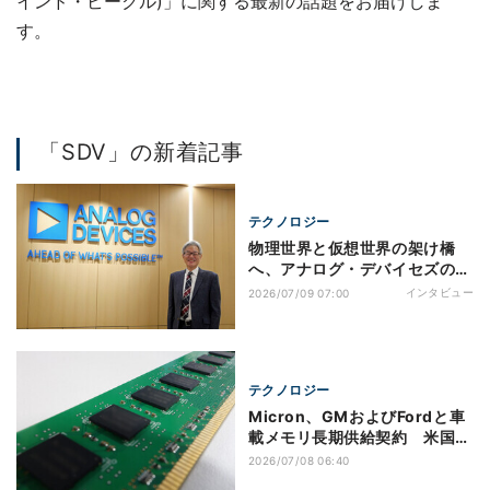
インド・ビークル)」に関する最新の話題をお届けしま
す。
「SDV」の新着記事
テクノロジー
物理世界と仮想世界の架け橋
へ、アナログ・デバイセズの新
代表が語るフィジカルAI時代の
インタビュー
2026/07/09 07:00
日本戦略
テクノロジー
Micron、GMおよびFordと車
載メモリ長期供給契約 米国内
生産でSDV需要に対応
2026/07/08 06:40