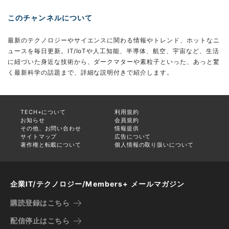
このチャンネルについて
最新のテクノロジーやサイエンスに関わる情報やトレンド、ホットなニ
ュースを毎日更新。IT/IoTや人工知能、半導体、航空、宇宙など、生活
に紐づいた身近な技術から、ダークマターや素粒子といった、あっと驚
く最新科学の話題まで、詳細な説明付きで紹介します。
TECH+について
利用規約
お知らせ
会員規約
その他、お問い合わせ
情報提供
サイトマップ
広告について
著作権と転載について
個人情報の取り扱いについて
企業IT/テクノロジー/Members+ メールマガジン
購読登録はこちら
配信停止はこちら