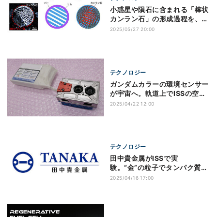
小惑星や隕石に含まれる「棒状
カンラン石」の形成過程を、数
値計算で初再現
2025/05/27 20:00
テクノロジー
ガンダムカラーの環境センサー
が宇宙へ。軌道上でISSの空気
測定実証
2025/04/22 12:00
テクノロジー
田中貴金属がISSで実
験。“金”の粒子でタンパク質結
晶化実験の課題解決へ
2025/04/16 17:00