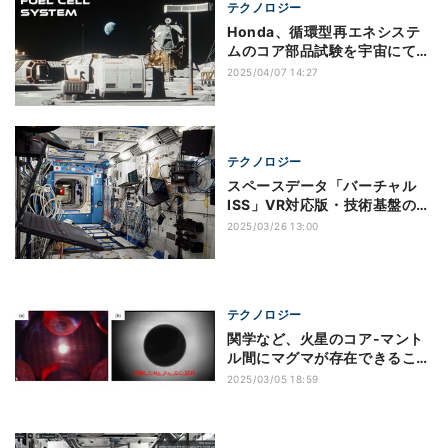
テクノロジー
Honda、循環型再エネシステ
ムのコア部品試験を宇宙にて実
施へ
2025/04/07 14:27
テクノロジー
スペースデータ「バーチャル
ISS」VR対応版・技術基盤のラ
イセンス販売開始
2025/03/26 13:00
テクノロジー
関学など、火星のコア-マント
ル間にマグマが存在できること
を証明
2025/03/05 18:59