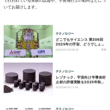
で行われている実験の話題や、宇宙飛行士の動向などにつ
いてお届けします。
テクノロジー
どこでもサイエンス 第306回
2025年の宇宙、どうでしょ
う？ (7−12月の宇宙開発編)
連載
2025/07/09 06:30
テクノロジー
レゾナック、宇宙向け半導体封
止材の評価実験を2025年秋に
ISSで実施へ
2025/06/20 17:43
テクノロジー