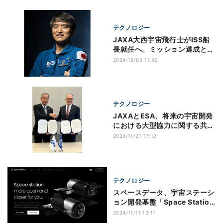
テクノロジー
JAXA大西宇宙飛行士がISS船
長就任へ。ミッション達成と安
全確保を指揮
2024/12/05 11:50
テクノロジー
JAXAとESA、将来の宇宙開発
における大型協力に関する共同
声明に署名
2024/11/21 17:12
テクノロジー
スペースデータ、宇宙ステーシ
ョン開発基盤「Space Station
OS」を公開
2024/11/11 13:11