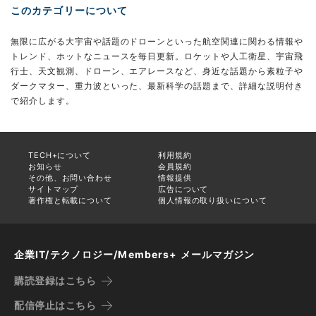
このカテゴリーについて
無限に広がる大宇宙や話題のドローンといった航空関連に関わる情報や
トレンド、ホットなニュースを毎日更新。ロケットや人工衛星、宇宙飛
行士、天文観測、ドローン、エアレースなど、身近な話題から素粒子や
ダークマター、重力波といった、最新科学の話題まで、詳細な説明付き
で紹介します。
TECH+について
利用規約
お知らせ
会員規約
その他、お問い合わせ
情報提供
サイトマップ
広告について
著作権と転載について
個人情報の取り扱いについて
企業IT/テクノロジー/Members+ メールマガジン
購読登録はこちら
配信停止はこちら