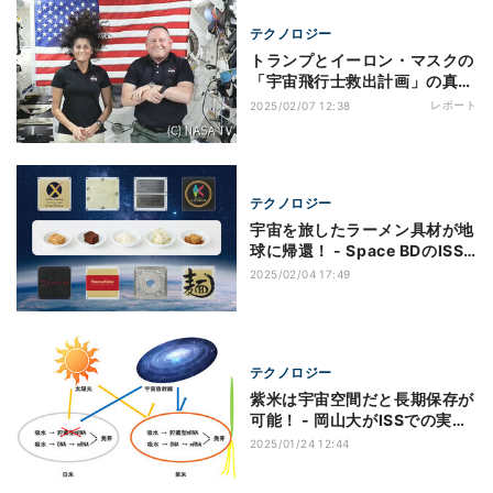
テクノロジー
トランプとイーロン・マスクの
「宇宙飛行士救出計画」の真意
とは？ 政治が技術を歪める危
レポート
2025/02/07 12:38
うさ
テクノロジー
宇宙を旅したラーメン具材が地
球に帰還！ - Space BDのISS
利活用プロジェクト
2025/02/04 17:49
テクノロジー
紫米は宇宙空間だと長期保存が
可能！ - 岡山大がISSでの実験
で解明
2025/01/24 12:44