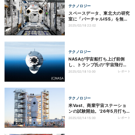
テクノロジー
スペースデータ、東北大の研究
室に「バーチャルISS」を無償
提供
2025/02/18 22:02
テクノロジー
NASAが宇宙船打ち上げ前倒
し、トランプ氏の"宇宙飛行士
救出指示"で異例の決定
レポート
2025/02/18 10:00
テクノロジー
米Vast、商業宇宙ステーショ
ンの試験開始。’26年5月打ち
上げへ
レポート
2025/02/14 15:00