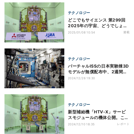
テクノロジー
どこでもサイエンス 第299回
2025年の宇宙、どうでしょ
う？(1−6月の宇宙開発編)
連載
2025/01/08 10:54
テクノロジー
バーチャルISSの日本実験棟3D
モデルが無償配布中、2週間限
定。UE5.4対応
2024/12/26 19:30
テクノロジー
新型補給機「HTV-X」サービ
スモジュールの機体公開。こう
のとりから技術継承、増強も
レポート
2024/12/10 18:35