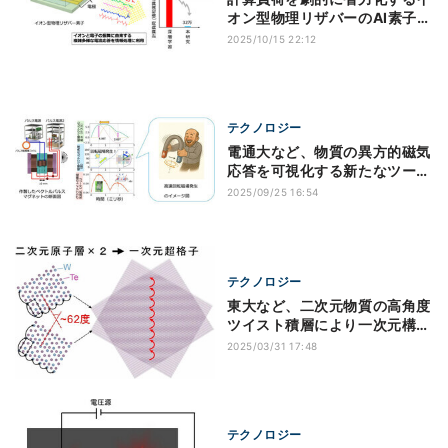
オン型物理リザバーのAI素子を
NIMSなどが開発
2025/10/15 22:12
テクノロジー
電通大など、物質の異方的磁気
応答を可視化する新たなツール
を開発
2025/09/25 16:54
テクノロジー
東大など、二次元物質の高角度
ツイスト積層により一次元構造
の出現を確認
2025/03/31 17:48
テクノロジー