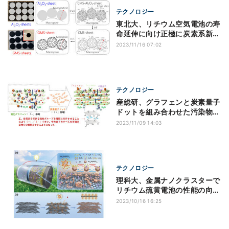
テクノロジー
東北大、リチウム空気電池の寿
命延伸に向け正極に炭素系新素
材を導入
2023/11/16 07:02
テクノロジー
産総研、グラフェンと炭素量子
ドットを組み合わせた汚染物質
除去膜を開発
2023/11/09 14:03
テクノロジー
理科大、金属ナノクラスターで
リチウム硫黄電池の性能の向上
を実現
2023/10/16 16:25