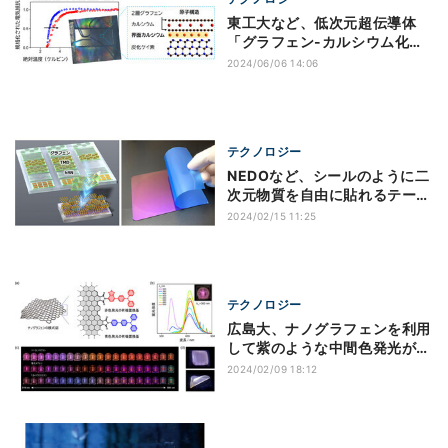
東工大など、低次元超伝導体
「グラフェン-カルシウム化合
物」の新事実を発見
2024/06/06 14:06
テクノロジー
NEDOなど、シールのように二
次元物質を自由に貼れるテープ
転写法を開発
2024/02/15 11:25
テクノロジー
広島大、ナノグラフェンを利用
して紫のような中間色発光が可
能な材料を実現
2024/02/09 18:12