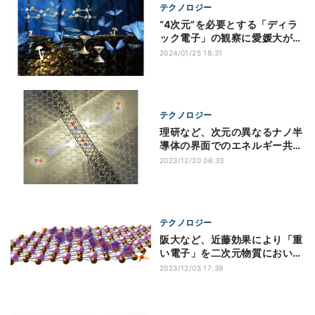
テクノロジー
“4次元”を必要とする「ディラ
ック電子」の観察に愛媛大が成
功
2024/01/25 18:31
テクノロジー
理研など、次元の異なるナノ半
導体の界面でのエネルギー共鳴
現象を発見
2023/12/20 06:33
テクノロジー
阪大など、近藤効果により「重
い電子」を二次元物質において
実現
2023/12/05 17:39