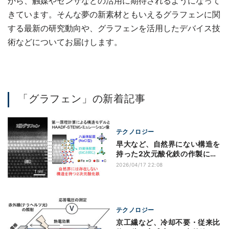
から、触媒やセンサなどの活用に期待されるようになって
きています。そんな夢の新素材ともいえるグラフェンに関
する最新の研究動向や、グラフェンを活用したデバイス技
術などについてお届けします。
「グラフェン」の新着記事
テクノロジー
早大など、自然界にない構造を
持った2次元酸化鉄の作製に成
功
2026/04/17 22:08
テクノロジー
京工繊など、冷却不要・従来比