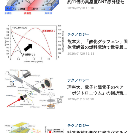
約11倍の高感度CNT赤外線セ
ンサを開発
2026/02/10 15:18
テクノロジー
熊本大、「酸化グラフェン」固
体電解質の燃料電池で世界最高
級性能を達成
2026/01/29 15:33
テクノロジー
理科大、電子と陽電子のペア
「ポジトロニウム」の回折現象
を初観測
2026/01/13 10:50
テクノロジー
計算負荷を劇的に省力化するイ