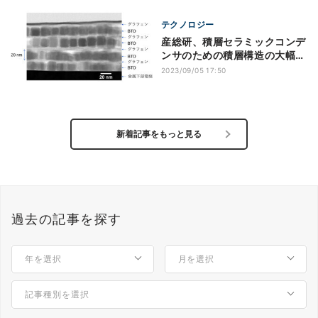
テクノロジー
産総研、積層セラミックコンデ
ンサのための積層構造の大幅な
薄層化を実現
2023/09/05 17:50
新着記事をもっと見る
過去の記事を探す