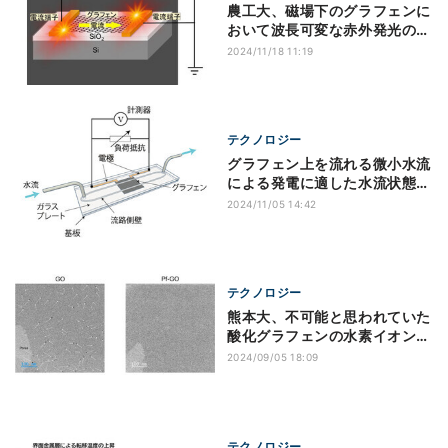
農工大、磁場下のグラフェンに
おいて波長可変な赤外発光の観
測に成功
2024/11/18 11:19
テクノロジー
グラフェン上を流れる微小水流
による発電に適した水流状態、
東北大などが解明
2024/11/05 14:42
テクノロジー
熊本大、不可能と思われていた
酸化グラフェンの水素イオンバ
リア膜を開発
2024/09/05 18:09
テクノロジー