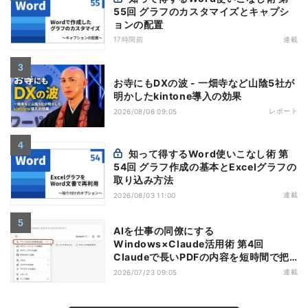
55回 グラフのカスタマイズとキャプシ
ョンの配置
17時間前
連載
お寺にもDXの波 - 一畑寺など山陰5社が
明かしたkintone導入の効果
レポート
2026/08/06 09:05
知って得するWord使いこなし術 第
54回 グラフ作成の基本とExcelグラフの
取り込み方法
連載
2026/08/03 11:00
AIを仕事の同僚にする
Windows×Claude活用術 第4回
Claudeで長いPDFの内容を短時間で把
握する
連載
2026/07/23 09:05