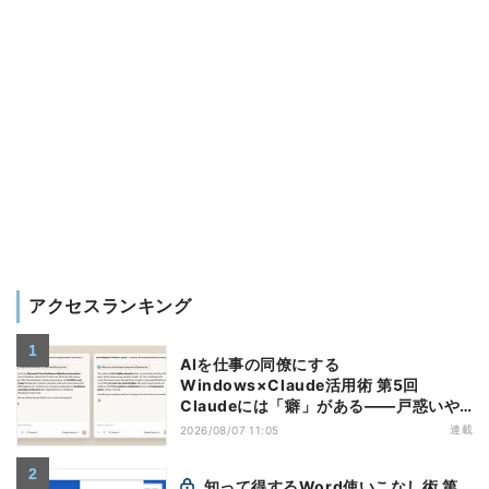
アクセスランキング
AIを仕事の同僚にする
Windows×Claude活用術 第5回
Claudeには「癖」がある――戸惑いや
すい7つの仕様
連載
2026/08/07 11:05
知って得するWord使いこなし術 第