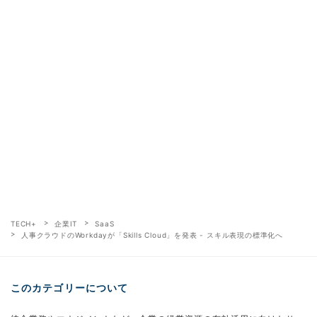
TECH+
企業IT
SaaS
人事クラウドのWorkdayが「Skills Cloud」を発表 - スキル表現の標準化へ
このカテゴリーについて