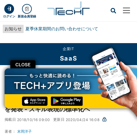
ログイン
新規会員登録
お知らせ
夏季休業期間のお問い合わせについて
企業IT
SaaS
CLOSE
TECH+
企業IT
SaaS
人事クラウドのWorkdayが「Skills Cloud」を発表 - スキル表現の標準化へ
人事クラウドのWorkdayが「Skills Cloud」
を発表 - スキル表現の標準化へ
掲載日
更新日
2018/10/16 09:00
2020/04/24 16:08
著者：
末岡洋子