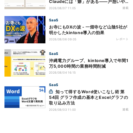
Claudeには「癖」がある――戸惑いや
すい7つの仕様
連載
2026/08/07 11:05
SaaS
お寺にもDXの波 - 一畑寺など山陰5社が
明かしたkintone導入の効果
レポート
2026/08/06 09:05
SaaS
沖縄電力グループ、kintone導入で年間1
万5,000時間の業務時間削減
2026/08/04 16:15
SaaS
知って得するWord使いこなし術 第
54回 グラフ作成の基本とExcelグラフの
取り込み方法
連載
2026/08/03 11:00