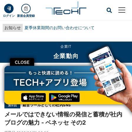
ログイン
新規会員登録
お知らせ
夏季休業期間のお問い合わせについて
企業IT
企業動向
CLOSE
TECH+
企業IT
企業動向
メールではできない情報の発信と蓄積が社内ブログの魅力 - ベネッセ その2
連載
経営ツールとしての社内SNS
第9回
メールではできない情報の発信と蓄積が社内
ブログの魅力 - ベネッセ その2