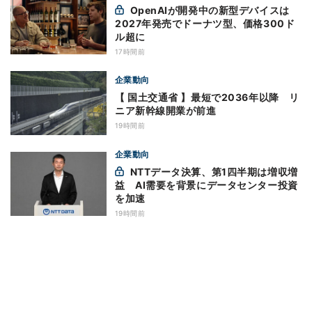
OpenAIが開発中の新型デバイスは
2027年発売でドーナツ型、価格300ド
ル超に
17時間前
企業動向
【 国土交通省 】最短で2036年以降 リ
ニア新幹線開業が前進
19時間前
企業動向
NTTデータ決算、第1四半期は増収増
益 AI需要を背景にデータセンター投資
を加速
19時間前