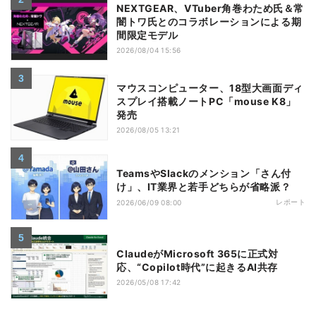
NEXTGEAR、VTuber角巻わため氏＆常
闇トワ氏とのコラボレーションによる期
間限定モデル
2026/08/04 15:56
マウスコンピューター、18型大画面ディ
スプレイ搭載ノートPC「mouse K8」
発売
2026/08/05 13:21
TeamsやSlackのメンション「さん付
け」、IT業界と若手どちらが省略派？
レポート
2026/06/09 08:00
ClaudeがMicrosoft 365に正式対
応、“Copilot時代”に起きるAI共存
2026/05/08 17:42