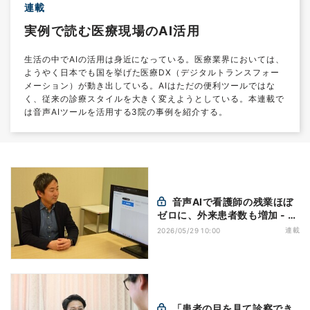
連載
実例で読む医療現場のAI活用
生活の中でAIの活用は身近になっている。医療業界においては、
ようやく日本でも国を挙げた医療DX（デジタルトランスフォー
メーション）が動き出している。AIはただの便利ツールではな
く、従来の診療スタイルを大きく変えようとしている。本連載で
は音声AIツールを活用する3院の事例を紹介する。
音声AIで看護師の残業ほぼ
ゼロに、外来患者数も増加 - 広
瀬病院
連載
2026/05/29 10:00
「患者の目を見て診察でき