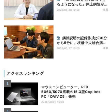
るようになった」井上病院が進
める音声AI活用
連載
2026/05/28 10:00
病状説明の記録作成が30分
から5分に、板橋中央総合病院
が進める音声AI活用
連載
2026/05/27 10:00
アクセスランキング
マウスコンピューター、RTX
5060/5070搭載の15.3型Copilot+
PC「DAIV Z5」発売
2026/08/07 15:03